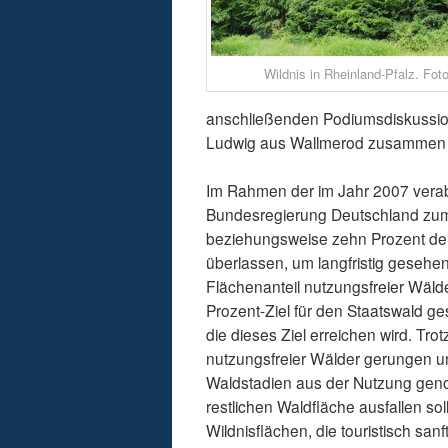
Wildnis in Rheinland-Pfalz. Foto
anschließenden Podiumsdiskussion
Ludwig aus Wallmerod zusammen m
Im Rahmen der im Jahr 2007 verabs
Bundesregierung Deutschland zum Z
beziehungsweise zehn Prozent der
überlassen, um langfristig gesehen
Flächenanteil nutzungsfreier Wäld
Prozent-Ziel für den Staatswald ge
die dieses Ziel erreichen wird. T
nutzungsfreier Wälder gerungen u
Waldstadien aus der Nutzung geno
restlichen Waldfläche ausfallen s
Wildnisflächen, die touristisch san