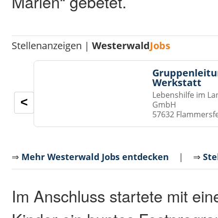
Marien“ gebetet.
Stellenanzeigen |
Westerwald
Jobs
Gruppenleitu
Werkstatt
Lebenshilfe im La
<
GmbH
57632 Flammersf
⇒
Mehr Westerwald Jobs entdecken
| ⇒
Ste
Im Anschluss startete mit ein