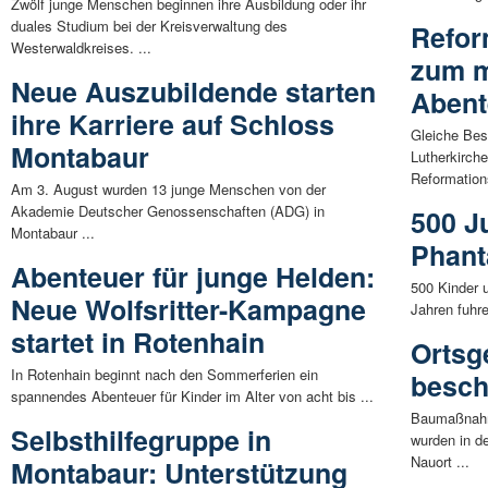
Zwölf junge Menschen beginnen ihre Ausbildung oder ihr
duales Studium bei der Kreisverwaltung des
Refor
Westerwaldkreises. ...
zum m
Neue Auszubildende starten
Abent
ihre Karriere auf Schloss
Gleiche Bes
Montabaur
Lutherkirche
Reformation
Am 3. August wurden 13 junge Menschen von der
Akademie Deutscher Genossenschaften (ADG) in
500 J
Montabaur ...
Phant
Abenteuer für junge Helden:
500 Kinder 
Neue Wolfsritter-Kampagne
Jahren fuhr
startet in Rotenhain
Ortsg
In Rotenhain beginnt nach den Sommerferien ein
besc
spannendes Abenteuer für Kinder im Alter von acht bis ...
Baumaßnahm
Selbsthilfegruppe in
wurden in d
Nauort ...
Montabaur: Unterstützung