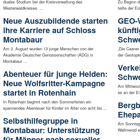
duales Studium bei der Kreisverwaltung des
Zu Beginn d
Westerwaldkreises. ...
teilte der E
Neue Auszubildende starten
GEO-W
ihre Karriere auf Schloss
künft
Montabaur
Schwe
Am 3. August wurden 13 junge Menschen von der
„Die Caaner
Akademie Deutscher Genossenschaften (ADG) in
der Geotope
Montabaur ...
Verke
Abenteuer für junge Helden:
Schwe
Neue Wolfsritter-Kampagne
Am Mittwoch
startet in Rotenhain
es an der E
In Rotenhain beginnt nach den Sommerferien ein
Bergb
spannendes Abenteuer für Kinder im Alter von acht bis ...
Ehepa
Selbsthilfegruppe in
Am Sonntag,
Montabaur: Unterstützung
Wallmerod ei
für Männer nach sexueller