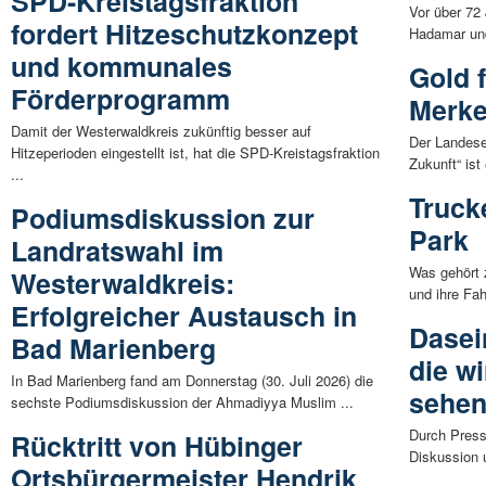
SPD-Kreistagsfraktion
Vor über 72
fordert Hitzeschutzkonzept
Hadamar und 
und kommunales
Gold 
Förderprogramm
Merke
Damit der Westerwaldkreis zukünftig besser auf
Der Landese
Hitzeperioden eingestellt ist, hat die SPD-Kreistagsfraktion
Zukunft“ ist 
...
Trucke
Podiumsdiskussion zur
Park
Landratswahl im
Was gehört 
Westerwaldkreis:
und ihre Fahr
Erfolgreicher Austausch in
Dasei
Bad Marienberg
die wi
In Bad Marienberg fand am Donnerstag (30. Juli 2026) die
sehe
sechste Podiumsdiskussion der Ahmadiyya Muslim ...
Durch Press
Rücktritt von Hübinger
Diskussion u
Ortsbürgermeister Hendrik