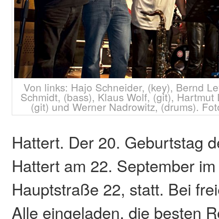
Von links: Hajo Schneider, (key), Bernd Le
Schmidt, (bass), Klaus Wolf, (git), Hartmut 
(git) und Werner Nadrowitz, (drums). F
Hattert. Der 20. Geburtstag d
Hattert am 22. September im
Hauptstraße 22, statt. Bei frei
Alle eingeladen, die besten 