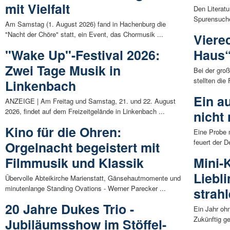
mit Vielfalt
Den Literatu
Spurensuche 
Am Samstag (1. August 2026) fand in Hachenburg die
"Nacht der Chöre" statt, ein Event, das Chormusik ...
Viere
"Wake Up"-Festival 2026:
Haus“ 
Zwei Tage Musik in
Bei der groß
stellten die
Linkenbach
Ein a
ANZEIGE | Am Freitag und Samstag, 21. und 22. August
2026, findet auf dem Freizeitgelände in Linkenbach ...
nicht
Kino für die Ohren:
Eine Probe 
feuert der D
Orgelnacht begeistert mit
Filmmusik und Klassik
Mini-
Liebli
Übervolle Abteikirche Marienstatt, Gänsehautmomente und
minutenlange Standing Ovations - Werner Parecker ...
strah
20 Jahre Dukes Trio -
Ein Jahr oh
Zukünftig ge
Jubiläumsshow im Stöffel-