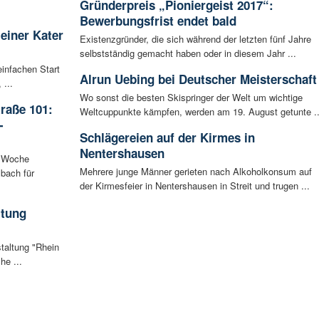
Gründerpreis „Pioniergeist 2017“:
Bewerbungsfrist endet bald
leiner Kater
Existenzgründer, die sich während der letzten fünf Jahre
selbstständig gemacht haben oder in diesem Jahr ...
infachen Start
Alrun Uebing bei Deutscher Meisterschaft
 ...
Wo sonst die besten Skispringer der Welt um wichtige
raße 101:
Weltcuppunkte kämpfen, werden am 19. August getunte ..
-
Schlägereien auf der Kirmes in
Nentershausen
n Woche
Mehrere junge Männer gerieten nach Alkoholkonsum auf
bach für
der Kirmesfeier in Nentershausen in Streit und trugen ...
ltung
staltung "Rhein
he ...