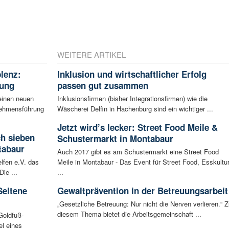
WEITERE ARTIKEL
blenz:
Inklusion und wirtschaftlicher Erfolg
rung
passen gut zusammen
einen neuen
Inklusionsfirmen (bisher Integrationsfirmen) wie die
rnehmensführung
Wäscherei Delfin in Hachenburg sind ein wichtiger ...
Jetzt wird’s lecker: Street Food Meile &
ch sieben
Schustermarkt in Montabaur
tabaur
Auch 2017 gibt es am Schustermarkt eine Street Food
lfen e.V. das
Meile in Montabaur - Das Event für Street Food, Esskultu
ie ...
...
Seltene
Gewaltprävention in der Betreuungsarbeit
„Gesetzliche Betreuung: Nur nicht die Nerven verlieren.“ Z
diesem Thema bietet die Arbeitsgemeinschaft ...
Goldfuß-
l eines