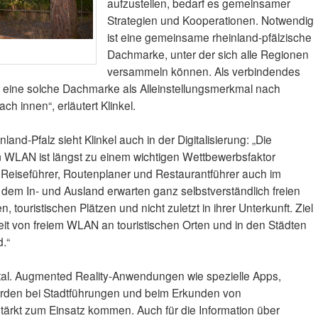
aufzustellen, bedarf es gemeinsamer
Strategien und Kooperationen. Notwendig
ist eine gemeinsame rheinland-pfälzische
Dachmarke, unter der sich alle Regionen
versammeln können. Als verbindendes
rt eine solche Dachmarke als Alleinstellungsmerkmal nach
ach innen“, erläutert Klinkel.
land-Pfalz sieht Klinkel auch in der Digitalisierung: „Die
m WLAN ist längst zu einem wichtigen Wettbewerbsfaktor
 Reiseführer, Routenplaner und Restaurantführer auch im
 dem In- und Ausland erwarten ganz selbstverständlich freien
touristischen Plätzen und nicht zuletzt in ihrer Unterkunft. Ziel
eit von freiem WLAN an touristischen Orten und in den Städten
.“
gital. Augmented Reality-Anwendungen wie spezielle Apps,
 werden bei Stadtführungen und beim Erkunden von
tärkt zum Einsatz kommen. Auch für die Information über