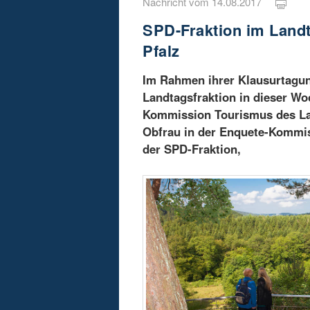
Nachricht vom 14.08.2017
SPD-Fraktion im Landt
Pfalz
Im Rahmen ihrer Klausurtagun
Landtagsfraktion in dieser W
Kommission Tourismus des Lan
Obfrau in der Enquete-Kommis
der SPD-Fraktion,