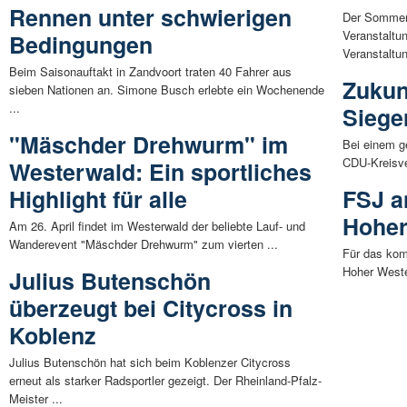
Rennen unter schwierigen
Der Sommer 
Veranstaltu
Bedingungen
Veranstaltun
Beim Saisonauftakt in Zandvoort traten 40 Fahrer aus
Zukun
sieben Nationen an. Simone Busch erlebte ein Wochenende
...
Siege
"Mäschder Drehwurm" im
Bei einem g
CDU-Kreisve
Westerwald: Ein sportliches
Highlight für alle
FSJ a
Hoher
Am 26. April findet im Westerwald der beliebte Lauf- und
Wanderevent "Mäschder Drehwurm" zum vierten ...
Für das kom
Hoher Weste
Julius Butenschön
überzeugt bei Citycross in
Koblenz
Julius Butenschön hat sich beim Koblenzer Citycross
erneut als starker Radsportler gezeigt. Der Rheinland-Pfalz-
Meister ...