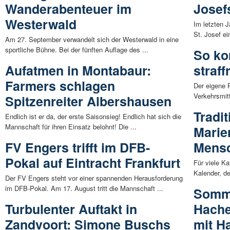
Wanderabenteuer im
Josef
Westerwald
Im letzten 
St. Josef ei
Am 27. September verwandelt sich der Westerwald in eine
sportliche Bühne. Bei der fünften Auflage des ...
So ko
Aufatmen in Montabaur:
straf
Farmers schlagen
Der eigene 
Verkehrsmitt
Spitzenreiter Albershausen
Tradi
Endlich ist er da, der erste Saisonsieg! Endlich hat sich die
Mannschaft für ihren Einsatz belohnt! Die ...
Marie
FV Engers trifft im DFB-
Mens
Pokal auf Eintracht Frankfurt
Für viele Ka
Kalender, d
Der FV Engers steht vor einer spannenden Herausforderung
im DFB-Pokal. Am 17. August tritt die Mannschaft ...
Somme
Turbulenter Auftakt in
Hache
Zandvoort: Simone Buschs
mit H