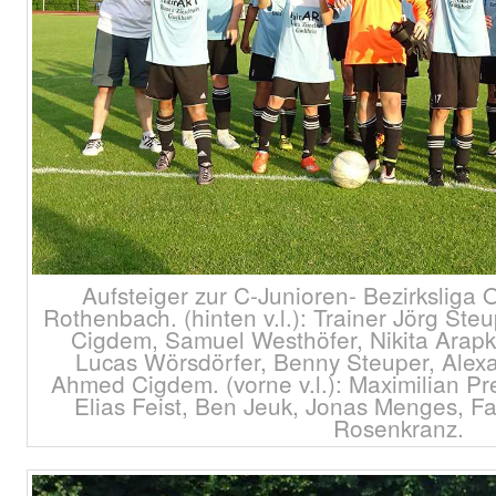
Aufsteiger zur C-Junioren- Bezirkslig
Rothenbach. (hinten v.l.): Trainer Jörg Ste
Cigdem, Samuel Westhöfer, Nikita Arapk
Lucas Wörsdörfer, Benny Steuper, Alexa
Ahmed Cigdem. (vorne v.l.): Maximilian 
Elias Feist, Ben Jeuk, Jonas Menges, Fa
Rosenkranz.