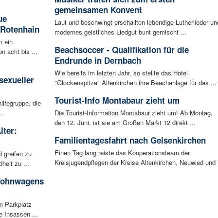
gemeinsamen Konvent
ue
Laut und beschwingt erschallten lebendige Lutherlieder un
 Rotenhain
modernes geistliches Liedgut bunt gemischt ...
n ein
Beachsoccer - Qualifikation für die
n acht bis ...
Endrunde in Dernbach
:
Wie bereits im letzten Jahr, so stellte das Hotel
sexueller
"Glockenspitze" Altenkirchen ihre Beachanlage für das ...
Tourist-Info Montabaur zieht um
ilfegruppe, die
..
Die Tourist-Information Montabaur zieht um! Ab Montag,
den 12. Juni, ist sie am Großen Markt 12 direkt ...
lter:
Familientagesfahrt nach Gelsenkirchen
Einen Tag lang reiste das Kooperationsteam der
 greifen zu
Kreisjugendpflegen der Kreise Altenkirchen, Neuwied und .
eit zu ...
 Wohnwagens
m Parkplatz
 Insassen ...