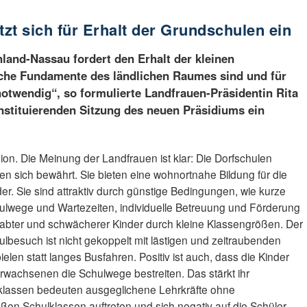
zt sich für Erhalt der Grundschulen ein
land-Nassau fordert den Erhalt der kleinen
liche Fundamente des ländlichen Raumes sind und für
notwendig“, so formulierte Landfrauen-Präsidentin Rita
nstituierenden Sitzung des neuen Präsidiums ein
ion. Die Meinung der Landfrauen ist klar: Die Dorfschulen
en sich bewährt. Sie bieten eine wohnortnahe Bildung für die
der. Sie sind attraktiv durch günstige Bedingungen, wie kurze
ulwege und Wartezeiten, individuelle Betreuung und Förderung
abter und schwächerer Kinder durch kleine Klassengrößen. Der
ulbesuch ist nicht gekoppelt mit lästigen und zeitraubenden
en statt langes Busfahren. Positiv ist auch, dass die Kinder
rwachsenen die Schulwege bestreiten. Das stärkt ihr
lklassen bedeuten ausgeglichene Lehrkräfte ohne
ßen Schulklassen auftreten und sich negativ auf die Schüler