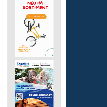
Auslieferungsfahrer/-in
für Mittagessen
Lebenshilfe im Landkreis Altenk
GmbH
57537 Mittelhof