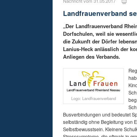
Nachricht vom 31.05.2017
Landfrauenverband set
„Der Landfrauenverband Rhein
Dorfschulen, weil sie wesent
die Zukunft der Dörfer lebens
Lanius-Heck anlässlich der ko
Anliegen des Verbands.
Reg
hab
Kin
Sch
Logo: Landfrauenverband
beg
Sch
Busverbindungen und bedeutet Spiel
selbständig ohne Begleitung von E
Selbstbewusstsein. Kleinere Schu
Stresssymptome, die oftmals in gro