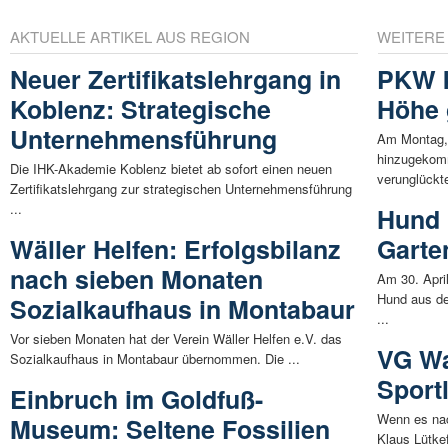
AKTUELLE ARTIKEL AUS REGION
WEITERE
Neuer Zertifikatslehrgang in
PKW k
Koblenz: Strategische
Höhe 
Unternehmensführung
Am Montag, 
hinzugekom
Die IHK-Akademie Koblenz bietet ab sofort einen neuen
verunglückte
Zertifikatslehrgang zur strategischen Unternehmensführung
...
Hund 
Wäller Helfen: Erfolgsbilanz
Garte
nach sieben Monaten
Am 30. Apri
Hund aus de
Sozialkaufhaus in Montabaur
...
Vor sieben Monaten hat der Verein Wäller Helfen e.V. das
VG Wa
Sozialkaufhaus in Montabaur übernommen. Die ...
Sport
Einbruch im Goldfuß-
Wenn es na
Museum: Seltene Fossilien
Klaus Lütkef