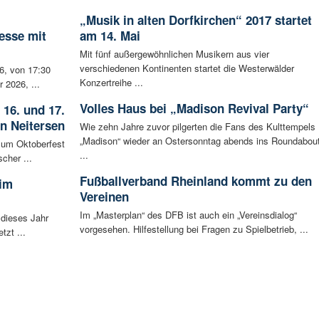
„Musik in alten Dorfkirchen“ 2017 startet
esse mit
am 14. Mai
Mit fünf außergewöhnlichen Musikern aus vier
verschiedenen Kontinenten startet die Westerwälder
6, von 17:30
Konzertreihe ...
 2026, ...
Volles Haus bei „Madison Revival Party“
 16. und 17.
in Neitersen
Wie zehn Jahre zuvor pilgerten die Fans des Kulttempels
„Madison“ wieder an Ostersonntag abends ins Roundabou
 zum Oktoberfest
...
cher ...
Fußballverband Rheinland kommt zu den
 im
Vereinen
Im „Masterplan“ des DFB ist auch ein „Vereinsdialog“
 dieses Jahr
vorgesehen. Hilfestellung bei Fragen zu Spielbetrieb, ...
tzt ...