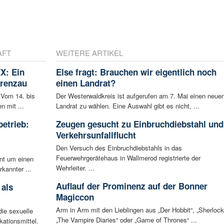
AFT
WEITERE ARTIKEL
X: Ein
Else fragt: Brauchen wir eigentlich noch
Grenzau
einen Landrat?
 Vom 14. bis
Der Westerwaldkreis ist aufgerufen am 7. Mai einen neue
n mit ...
Landrat zu wählen. Eine Auswahl gibt es nicht, ...
betrieb:
Zeugen gesucht zu Einbruchdiebstahl und
m
Verkehrsunfallflucht
Den Versuch des Einbruchdiebstahls in das
Feuerwehrgerätehaus in Wallmerod registrierte der
ent um einen
Wehrleiter. ...
rkannter ...
Auflauf der Prominenz auf der Bonner
 als
Magiccon
Arm in Arm mit den Lieblingen aus „Der Hobbit“, „Sherlock
ie sexuelle
„The Vampire Diaries“ oder „Game of Thrones“ ...
ationsmittel.