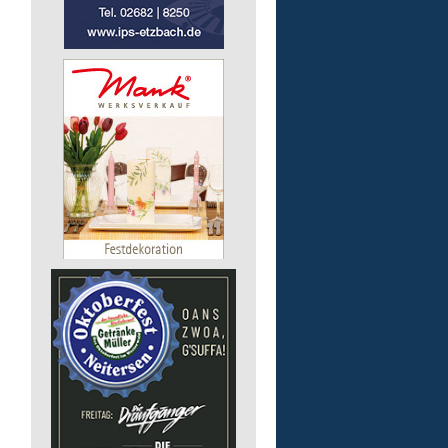
Lebenshilfe im Landkreis Altenk
GmbH
57537 Mittelhof