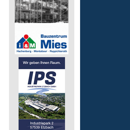
Mitarbeiter/-in (m/w/d) 
Essensausgabe an Außen