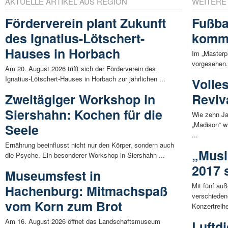
AKTUELLE ARTIKEL AUS REGION
WEITERE
Förderverein plant Zukunft
Fußba
des Ignatius-Lötschert-
kommt
Hauses in Horbach
Im „Masterpl
vorgesehen. 
Am 20. August 2026 trifft sich der Förderverein des
Ignatius-Lötschert-Hauses in Horbach zur jährlichen ...
Volle
Zweitägiger Workshop in
Reviv
Siershahn: Kochen für die
Wie zehn Ja
„Madison“ w
Seele
...
Ernährung beeinflusst nicht nur den Körper, sondern auch
„Musi
die Psyche. Ein besonderer Workshop in Siershahn ...
2017 
Museumsfest in
Mit fünf au
Hachenburg: Mitmachspaß
verschieden
vom Korn zum Brot
Konzertreihe
Am 16. August 2026 öffnet das Landschaftsmuseum
Luftdi