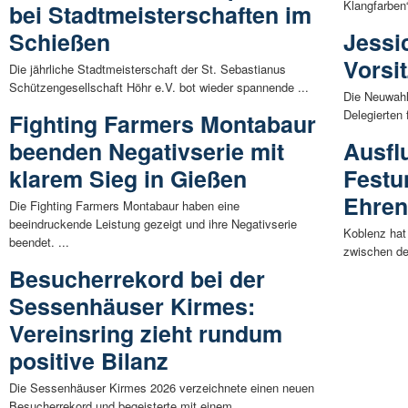
Klangfarben
bei Stadtmeisterschaften im
Schießen
Jessi
Vorsi
Die jährliche Stadtmeisterschaft der St. Sebastianus
Schützengesellschaft Höhr e.V. bot wieder spannende ...
Die Neuwahl
Delegierten 
Fighting Farmers Montabaur
beenden Negativserie mit
Ausfl
klarem Sieg in Gießen
Festu
Ehren
Die Fighting Farmers Montabaur haben eine
beeindruckende Leistung gezeigt und ihre Negativserie
Koblenz hat 
beendet. ...
zwischen de
Besucherrekord bei der
Sessenhäuser Kirmes:
Vereinsring zieht rundum
positive Bilanz
Die Sessenhäuser Kirmes 2026 verzeichnete einen neuen
Besucherrekord und begeisterte mit einem