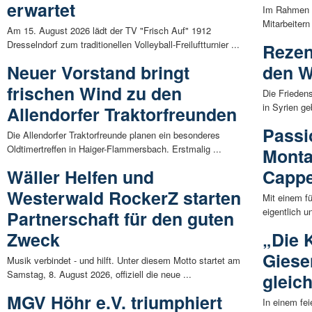
erwartet
Im Rahmen e
Mitarbeiter
Am 15. August 2026 lädt der TV "Frisch Auf" 1912
Dresselndorf zum traditionellen Volleyball-Freiluftturnier ...
Rezen
Neuer Vorstand bringt
den W
frischen Wind zu den
Die Frieden
in Syrien ge
Allendorfer Traktorfreunden
Passi
Die Allendorfer Traktorfreunde planen ein besonderes
Oldtimertreffen in Haiger-Flammersbach. Erstmalig ...
Monta
Wäller Helfen und
Cappe
Westerwald RockerZ starten
Mit einem fü
eigentlich 
Partnerschaft für den guten
Zweck
„Die 
Giese
Musik verbindet - und hilft. Unter diesem Motto startet am
Samstag, 8. August 2026, offiziell die neue ...
gleic
MGV Höhr e.V. triumphiert
In einem fei