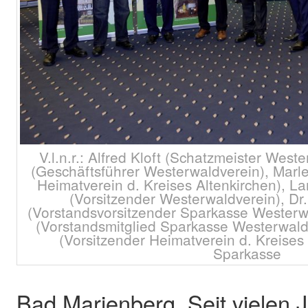
V.l.n.r.: Alfred Kloft (Schatzmeister Weste
(Geschäftsführer Westerwaldverein), Marl
Heimatverein d. Kreises Altenkirchen), L
(Vorsitzender Westerwaldverein), D
(Vorstandsvorsitzender Sparkasse Westerw
(Vorstandsmitglied Sparkasse Westerwal
(Vorsitzender Heimatverein d. Kreises 
Sparkasse
Bad Marienberg. Seit vielen J