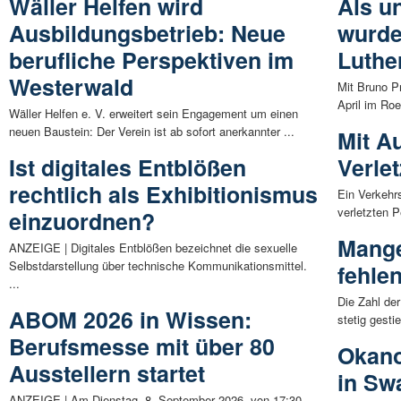
Wäller Helfen wird
Als u
Ausbildungsbetrieb: Neue
wurde
berufliche Perspektiven im
Luthe
Westerwald
Mit Bruno P
April im Ro
Wäller Helfen e. V. erweitert sein Engagement um einen
neuen Baustein: Der Verein ist ab sofort anerkannter ...
Mit A
Ist digitales Entblößen
Verlet
rechtlich als Exhibitionismus
Ein Verkehrs
verletzten P
einzuordnen?
Mange
ANZEIGE | Digitales Entblößen bezeichnet die sexuelle
Selbstdarstellung über technische Kommunikationsmittel.
fehle
...
Die Zahl de
ABOM 2026 in Wissen:
stetig gest
Berufsmesse mit über 80
Okano
Ausstellern startet
in S
ANZEIGE | Am Dienstag, 8. September 2026, von 17:30