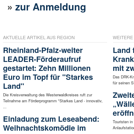
»
zur Anmeldung
AKTUELLE ARTIKEL AUS REGION
WEITERE
Rheinland-Pfalz-weiter
Land 
LEADER-Förderaufruf
Krank
gestartet: Zehn Millionen
mit z
Euro im Topf für "Starkes
Das DRK-Kra
für seinen 
Land"
Zweit
Die Kreisverwaltung des Westerwaldkreises ruft zur
Teilnahme am Förderprogramm "Starkes Land - innovativ,
„Wäll
...
eröffn
Einladung zum Leseabend:
Touristen i
Weihnachtskomödie im
Anlaufstatio