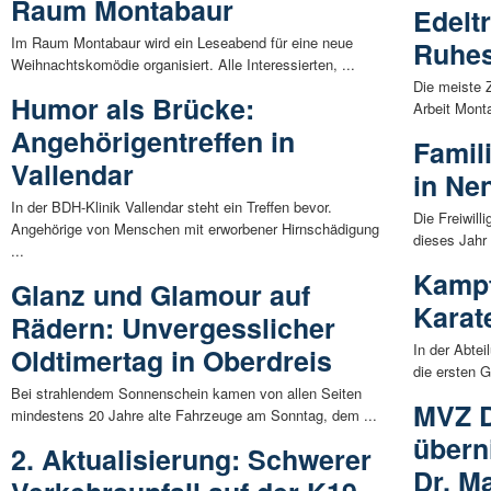
Raum Montabaur
Edelt
Im Raum Montabaur wird ein Leseabend für eine neue
Ruhe
Weihnachtskomödie organisiert. Alle Interessierten, ...
Die meiste Z
Humor als Brücke:
Arbeit Monta
Angehörigentreffen in
Famil
Vallendar
in Ne
In der BDH-Klinik Vallendar steht ein Treffen bevor.
Die Freiwil
Angehörige von Menschen mit erworbener Hirnschädigung
dieses Jahr 
...
Kampf
Glanz und Glamour auf
Karat
Rädern: Unvergesslicher
In der Abte
Oldtimertag in Oberdreis
die ersten G
Bei strahlendem Sonnenschein kamen von allen Seiten
MVZ D
mindestens 20 Jahre alte Fahrzeuge am Sonntag, dem ...
übern
2. Aktualisierung: Schwerer
Dr. M