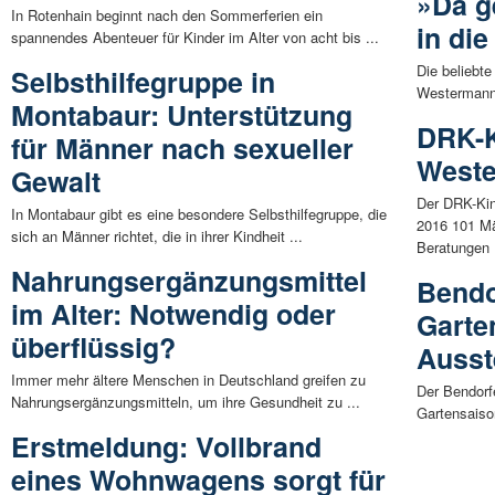
»Da g
In Rotenhain beginnt nach den Sommerferien ein
in di
spannendes Abenteuer für Kinder im Alter von acht bis ...
Die beliebt
Selbsthilfegruppe in
Westermann 
Montabaur: Unterstützung
DRK-K
für Männer nach sexueller
Weste
Gewalt
Der DRK-Kin
In Montabaur gibt es eine besondere Selbsthilfegruppe, die
2016 101 M
sich an Männer richtet, die in ihrer Kindheit ...
Beratungen .
Nahrungsergänzungsmittel
Bendo
im Alter: Notwendig oder
Garte
überflüssig?
Ausst
Immer mehr ältere Menschen in Deutschland greifen zu
Der Bendorf
Nahrungsergänzungsmitteln, um ihre Gesundheit zu ...
Gartensaison
Erstmeldung: Vollbrand
eines Wohnwagens sorgt für