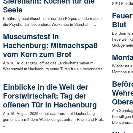
Siershahn: Kochen für die
SPD-Fraktio
Seele
Feuer
Ernährung beeinflusst nicht nur den Körper, sondern auch
Blut
die Psyche. Ein besonderer Workshop in Siershahn ...
Bei dem let
Museumsfest in
Feuerwehrk
Hachenburg: Mitmachspaß
Großgemeind
vom Korn zum Brot
Monta
Am 16. August 2026 öffnet das Landschaftsmuseum
Wieder ist e
Westerwald in Hachenburg seine Türen für ein besonderes
Montabaur al
...
Beför
Einblicke in die Welt der
Wehre
Forstwirtschaft: Tag der
Ober
offenen Tür in Hachenburg
Am Sonntag,
Am 16. August 2026 öffnet das Forstamt Hachenburg
Freiwillige
gemeinsam mit dem Waldbildungszentrum Rheinland-Pfalz
Dienstversa
...