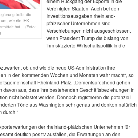
einem Rückgang der Exporte in die
Vereinigten Staaten. Auch bei den
gierung treibt die
Investitionsausgaben rheinland-
 um, wie die IHK-
pfälzischer Unternehmen sind
mittelt hat. . (Foto:
Verschiebungen nicht ausgeschlossen,
)
wenn Präsident Trump die bislang von
ihm skizzierte Wirtschaftspolitik in die
 abzuwarten, ob und wie die neue US-Administration ihre
ungen in den kommenden Wochen und Monaten wahr macht“, so
beitsgemeinschaft Rheinland-Pfalz. „Dementsprechend gehen
men davon aus, dass ihre bestehenden Geschäftsbeziehungen in
ion nicht belastet werden. Dennoch registrieren die potenziell
nderten Töne aus Washington sehr genau und denken natürlich
n durch.“
Exporterwartungen der rheinland-pfälzischen Unternehmen für
amt deutlich positiv ausfallen, die Erwartungen an den