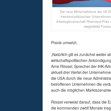
Der neue Wirtschaftskurs der US-Re
rheinland-pfälzischen Unternehmen
Arbeitsgemeinschaft Rheinland-Pfalz er
dwight9592-Fotolia
Praxis umsetzt.
„Natürlich gilt es zunächst weiter
wirtschaftspolitischen Ankündig
Arne Rössel, Sprecher der IHK-Ar
aktuell drei Viertel der Unterneh
die USA durch die neue Administrat
betroffenen Unternehmen die verä
auch die möglichen Marktszenarie
Rössel verweist darauf, dass die 
die kommenden zwölf Monate insges