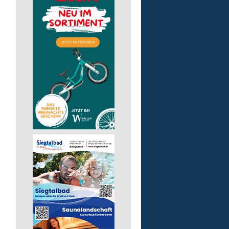
Auslieferungsfahrer/-in
für Mittagessen
Lebenshilfe im Landkreis Altenk
GmbH
57537 Mittelhof