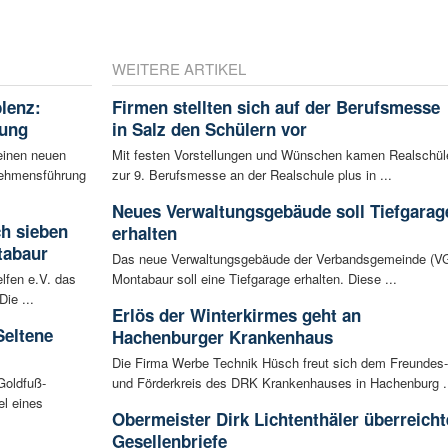
WEITERE ARTIKEL
blenz:
Firmen stellten sich auf der Berufsmesse
rung
in Salz den Schülern vor
einen neuen
Mit festen Vorstellungen und Wünschen kamen Realschül
rnehmensführung
zur 9. Berufsmesse an der Realschule plus in ...
Neues Verwaltungsgebäude soll Tiefgarag
ch sieben
erhalten
tabaur
Das neue Verwaltungsgebäude der Verbandsgemeinde (V
lfen e.V. das
Montabaur soll eine Tiefgarage erhalten. Diese ...
ie ...
Erlös der Winterkirmes geht an
Seltene
Hachenburger Krankenhaus
Die Firma Werbe Technik Hüsch freut sich dem Freundes-
Goldfuß-
und Förderkreis des DRK Krankenhauses in Hachenburg .
l eines
Obermeister Dirk Lichtenthäler überreicht
Gesellenbriefe