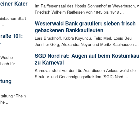
leiner Kater
Im Raiffeisensaal des Hotels Sonnenhof in Weyerbusch, 
Friedrich Wilhelm Raiffeisen von 1845 bis 1848 ...
infachen Start
Westerwald Bank gratuliert sieben frisch
 ...
gebackenen Bankkaufleuten
raße 101:
Lars Bruckhoff, Kübra Koyuncu, Felix Merl, Louis Beul
-
Jennifer Görg, Alexandra Neyer und Moritz Kaulhausen ...
SGD Nord rät: Augen auf beim Kostümkau
n Woche
zu Karneval
bach für
Karneval steht vor der Tür. Aus diesem Anlass weist die
Struktur- und Genehmigungsdirektion (SGD) Nord ...
ltung
staltung "Rhein
he ...