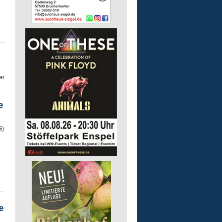
er
e
G)
..
e