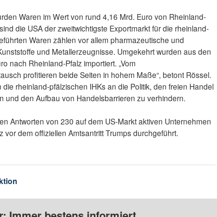
rden Waren im Wert von rund 4,16 Mrd. Euro von Rheinland-
sind die USA der zweitwichtigste Exportmarkt für die rheinland-
geführten Waren zählen vor allem pharmazeutische und
unststoffe und Metallerzeugnisse. Umgekehrt wurden aus den
o nach Rheinland-Pfalz importiert. „Vom
usch profitieren beide Seiten in hohem Maße“, betont Rössel.
die rheinland-pfälzischen IHKs an die Politik, den freien Handel
ern und den Aufbau von Handelsbarrieren zu verhindern.
 den Antworten von 230 auf dem US-Markt aktiven Unternehmen
z vor dem offiziellen Amtsantritt Trumps durchgeführt.
ktion
: Immer bestens informiert