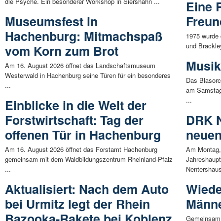
die Psyche. Ein besonderer Workshop in Siershahn ...
Eine R
Museumsfest in
Freun
Hachenburg: Mitmachspaß
1975 wurde 
und Brackle
vom Korn zum Brot
Musik
Am 16. August 2026 öffnet das Landschaftsmuseum
Westerwald in Hachenburg seine Türen für ein besonderes
Das Blasorc
...
am Samstag,
...
Einblicke in die Welt der
Forstwirtschaft: Tag der
DRK N
offenen Tür in Hachenburg
neuen
Am 16. August 2026 öffnet das Forstamt Hachenburg
Am Montag, 
gemeinsam mit dem Waldbildungszentrum Rheinland-Pfalz
Jahreshaup
...
Nentershaus
Aktualisiert: Nach dem Auto
Wiede
bei Urmitz legt der Rhein
Männe
Bazooka-Rakete bei Koblenz
Gemeinsam 