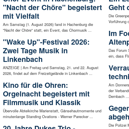
"Nacht der Chöre" begeistert
Geht 
mit Vielfalt
Die Greenpe
Vorführung d
Am Samstag (1. August 2026) fand in Hachenburg die
"Nacht der Chöre" statt, ein Event, das Chormusik ...
Im Fo
"Wake Up"-Festival 2026:
Alten
Zwei Tage Musik in
Das Forum S
ein, dass Fl
Linkenbach
Verra
ANZEIGE | Am Freitag und Samstag, 21. und 22. August
2026, findet auf dem Freizeitgelände in Linkenbach ...
techn
Kino für die Ohren:
Am Donnerst
der Verban
Orgelnacht begeistert mit
Dernbach ..
Filmmusik und Klassik
Gegen
Übervolle Abteikirche Marienstatt, Gänsehautmomente und
abge
minutenlange Standing Ovations - Werner Parecker ...
Die Polizei
20 Jahre Dukes Trio -