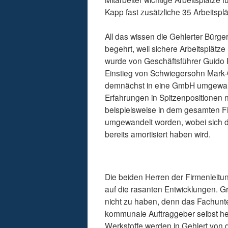
Kapp fast zusätzliche 35 Arbeitspl
All das wissen die Gehlerter Bürge
begehrt, weil sichere Arbeitsplätz
wurde von Geschäftsführer Guido Pa
Einstieg von Schwiegersohn Mark-O
demnächst in eine GmbH umgewand
Erfahrungen in Spitzenpositionen n
beispielsweise in dem gesamten F
umgewandelt worden, wobei sich di
bereits amortisiert haben wird.
Die beiden Herren der Firmenleitun
auf die rasanten Entwicklungen. G
nicht zu haben, denn das Fachunter
kommunale Auftraggeber selbst her
Werkstoffe werden in Gehlert von 