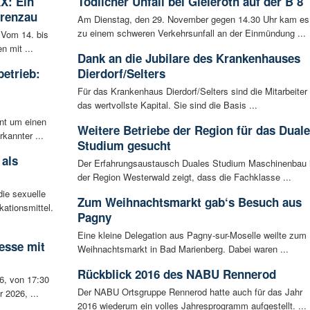
X: Ein
Tödlicher Unfall bei Gieleroth auf der B 8
Grenzau
Am Dienstag, den 29. November gegen 14.30 Uhr kam es
zu einem schweren Verkehrsunfall an der Einmündung ...
 Vom 14. bis
n mit ...
Dank an die Jubilare des Krankenhauses
betrieb:
Dierdorf/Selters
m
Für das Krankenhaus Dierdorf/Selters sind die Mitarbeiter
das wertvollste Kapital. Sie sind die Basis ...
ent um einen
Weitere Betriebe der Region für das Duale
rkannter ...
Studium gesucht
 als
Der Erfahrungsaustausch Duales Studium Maschinenbau 
der Region Westerwald zeigt, dass die Fachklasse ...
ie sexuelle
Zum Weihnachtsmarkt gab‘s Besuch aus
ationsmittel.
Pagny
Eine kleine Delegation aus Pagny-sur-Moselle weilte zum
esse mit
Weihnachtsmarkt in Bad Marienberg. Dabei waren ...
Rückblick 2016 des NABU Rennerod
6, von 17:30
Der NABU Ortsgruppe Rennerod hatte auch für das Jahr
 2026, ...
2016 wiederum ein volles Jahresprogramm aufgestellt. ...