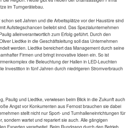
ätze im Turngerätebau.
r schon seit Jahren und die Arbeitsplätze vor der Haustüre sind
e mit Aufstiegschancen beliebt sind. Das Spezialunternehmen
ulig alleinverantwortlich zum Erfolg geführt. Durch den
liver Liedtke in die Geschäftsleitung soll das Unternehmen
elt werden. Liedtke bereichert das Management durch seine
amhafter Firmen und bringt innovative Ideen ein. So ist
irmenkomplex die Beleuchtung der Hallen in LED-Leuchten
e Investition in fünf Jahren durch niedrigeren Stromverbrauch
g, Paulig und Liedtke, verwiesen beim Blick in die Zukunft auch
roße Angst vor Konkurrenten aus Fernost brauchen sie dabei
nehmen stellt nicht nur Sport- und Turnhalleneinrichtungen für
, sondern wartet und repariert sie auch. Alle gängigen
den Experten verarbeitet. Beim Rundgang durch den Betrieb