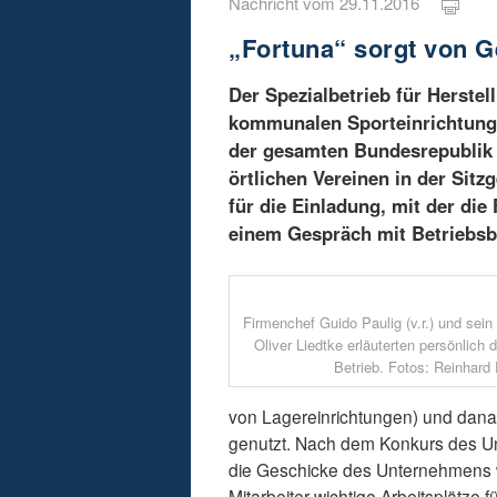
Nachricht vom 29.11.2016
„Fortuna“ sorgt von Ge
Der Spezialbetrieb für Herste
kommunalen Sporteinrichtunge
der gesamten Bundesrepublik 
örtlichen Vereinen in der Sit
für die Einladung, mit der di
einem Gespräch mit Betriebsb
Firmenchef Guido Paulig (v.r.) und sei
Oliver Liedtke erläuterten persönlich 
Betrieb. Fotos: Reinhard
von Lagereinrichtungen) und danac
genutzt. Nach dem Konkurs des U
die Geschicke des Unternehmens w
Mitarbeiter wichtige Arbeitsplätze