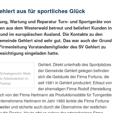
hlert aus für sportliches Glück
llung, Wartung und Reparatur Turn- und Sportgeräte von
n aus dem Westerwald betreut und beliefert Kunden in
und im europäischen Ausland. Die Kontakte zu den
zgemeinde Gehlert sind sehr gut. Das war auch der Grund
e Firmenleitung Vorstandsmitglieder des SV Gehlert zu
esichtigung eingeladen hatte.
Gehlert. Direkt unterhalb des Sportplatzes
der Gemeinde Gehlert gelegen befinden
n Schwiegersohn Mark-
sich die Gebäude der Firma Fortuna, die
die Arbeitsweisen im
seit 1981 in Gehlert produziert. Erbaut von
 Panthel
der ehemaligen Firma Rodolf (Herstellung
h von der Firma Hartmann als Produktionsstätte für Turngeräte
nternehmens Hartmann im Jahr 1980 lenkte die Firma Fortuna
eiter und sicherte auch durch die Übernahme der restlichen
 für die Region. Heute gibt es neben der ortansässigen Firma