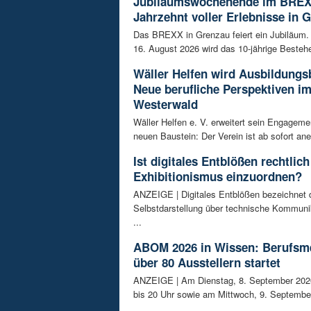
Jubiläumswochenende im BREX
Jahrzehnt voller Erlebnisse in 
Das BREXX in Grenzau feiert ein Jubiläum.
16. August 2026 wird das 10-jährige Bestehe
Wäller Helfen wird Ausbildungs
Neue berufliche Perspektiven i
Westerwald
Wäller Helfen e. V. erweitert sein Engagem
neuen Baustein: Der Verein ist ab sofort ane
Ist digitales Entblößen rechtlich
Exhibitionismus einzuordnen?
ANZEIGE | Digitales Entblößen bezeichnet d
Selbstdarstellung über technische Kommunik
...
ABOM 2026 in Wissen: Berufsm
über 80 Ausstellern startet
ANZEIGE | Am Dienstag, 8. September 202
bis 20 Uhr sowie am Mittwoch, 9. September