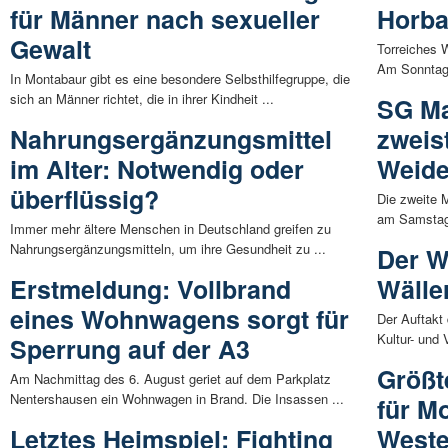
für Männer nach sexueller
Horb
Gewalt
Torreiches 
Am Sonntag,
In Montabaur gibt es eine besondere Selbsthilfegruppe, die
sich an Männer richtet, die in ihrer Kindheit ...
SG Ma
Nahrungsergänzungsmittel
zweis
im Alter: Notwendig oder
Weid
überflüssig?
Die zweite 
am Samstag,
Immer mehr ältere Menschen in Deutschland greifen zu
Nahrungsergänzungsmitteln, um ihre Gesundheit zu ...
Der Wo
Erstmeldung: Vollbrand
Wälle
eines Wohnwagens sorgt für
Der Auftakt 
Kultur- und
Sperrung auf der A3
Größt
Am Nachmittag des 6. August geriet auf dem Parkplatz
Nentershausen ein Wohnwagen in Brand. Die Insassen ...
für M
Letztes Heimspiel: Fighting
Weste