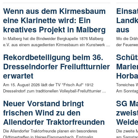
Wenn aus dem Kirmesbaum
Einsa
eine Klarinette wird: Ein
Landk
kreatives Projekt in Malberg
aus
In Malberg hat die Bindweider Bergkapelle 1876 Malberg
Wo die Drä
e.V. aus einem ausgedienten Kirmesbaum ein Kunstwerk ...
der Feuerwe
Rekordbeteiligung beim 36.
Schüt
Dresselndorfer Freiluftturnier
Marie
erwartet
Horb
Am 15. August 2026 lädt der TV "Frisch Auf" 1912
Torreiches 
Dresselndorf zum traditionellen Volleyball-Freiluftturnier ...
Am Sonntag,
Neuer Vorstand bringt
SG Ma
frischen Wind zu den
zweis
Allendorfer Traktorfreunden
Weid
Die Allendorfer Traktorfreunde planen ein besonderes
Die zweite 
Oldtimertreffen in Haiger-Flammersbach. Erstmalig ...
am Samstag,