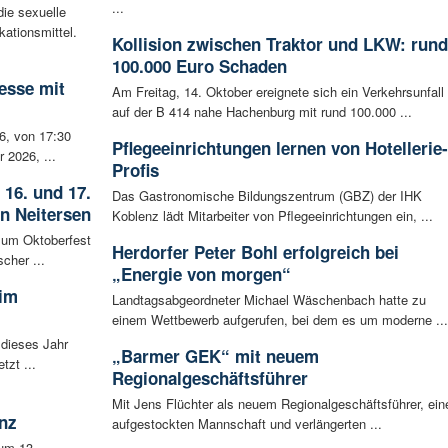
...
ie sexuelle
ationsmittel.
Kollision zwischen Traktor und LKW: rund
100.000 Euro Schaden
esse mit
Am Freitag, 14. Oktober ereignete sich ein Verkehrsunfall
auf der B 414 nahe Hachenburg mit rund 100.000 ...
6, von 17:30
Pflegeeinrichtungen lernen von Hotellerie-
 2026, ...
Profis
 16. und 17.
Das Gastronomische Bildungszentrum (GBZ) der IHK
in Neitersen
Koblenz lädt Mitarbeiter von Pflegeeinrichtungen ein, ...
 zum Oktoberfest
Herdorfer Peter Bohl erfolgreich bei
cher ...
„Energie von morgen“
 im
Landtagsabgeordneter Michael Wäschenbach hatte zu
einem Wettbewerb aufgerufen, bei dem es um moderne ...
 dieses Jahr
„Barmer GEK“ mit neuem
tzt ...
Regionalgeschäftsführer
Mit Jens Flüchter als neuem Regionalgeschäftsführer, ein
nz
aufgestockten Mannschaft und verlängerten ...
um 13.