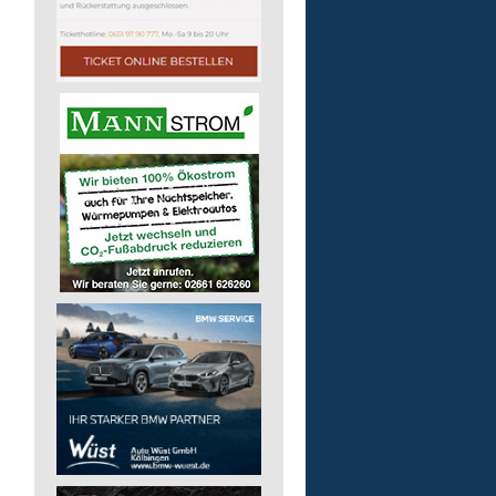
Kita - Assistenz (m/w/d)
Lebenshilfe im Landkreis Altenk
GmbH
57555 Mudersbach