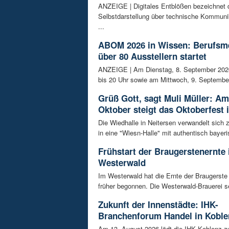
ANZEIGE | Digitales Entblößen bezeichnet d
Selbstdarstellung über technische Kommunik
...
ABOM 2026 in Wissen: Berufsm
über 80 Ausstellern startet
ANZEIGE | Am Dienstag, 8. September 202
bis 20 Uhr sowie am Mittwoch, 9. September
Grüß Gott, sagt Muli Müller: Am
Oktober steigt das Oktoberfest 
Die Wiedhalle in Neitersen verwandelt sich
in eine "Wiesn-Halle" mit authentisch bayeris
Frühstart der Braugerstenernte
Westerwald
Im Westerwald hat die Ernte der Braugerste
früher begonnen. Die Westerwald-Brauerei se
Zukunft der Innenstädte: IHK-
Branchenforum Handel in Koble
Am 13. August 2026 lädt die IHK Koblenz z