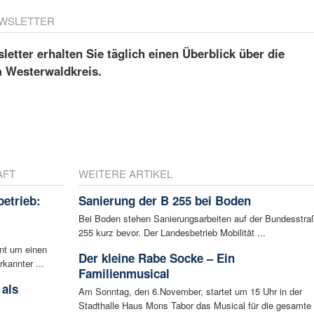
WSLETTER
etter erhalten Sie täglich einen Überblick über die
m Westerwaldkreis.
AFT
WEITERE ARTIKEL
betrieb:
Sanierung der B 255 bei Boden
m
Bei Boden stehen Sanierungsarbeiten auf der Bundesstra
255 kurz bevor. Der Landesbetrieb Mobilität ...
ent um einen
Der kleine Rabe Socke – Ein
rkannter ...
Familienmusical
 als
Am Sonntag, den 6.November, startet um 15 Uhr in der
Stadthalle Haus Mons Tabor das Musical für die gesamte