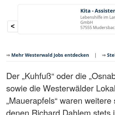
Kita - Assist
Lebenshilfe im La
GmbH
<
57555 Mudersba
⇒
Mehr Westerwald Jobs entdecken
| ⇒
Ste
Der „Kuhfuß“ oder die „Osnab
sowie die Westerwälder Loka
„Mauerapfels“ waren weitere 
denen Richard Dahlem stets 