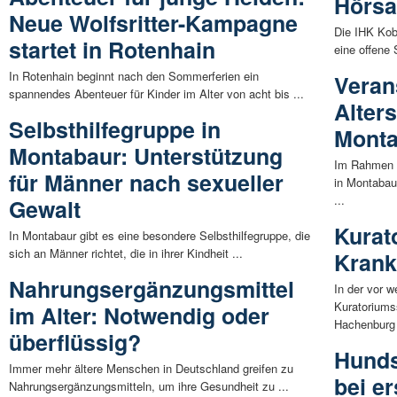
Hörsa
Neue Wolfsritter-Kampagne
Die IHK Kob
startet in Rotenhain
eine offene 
In Rotenhain beginnt nach den Sommerferien ein
Veran
spannendes Abenteuer für Kinder im Alter von acht bis ...
Alter
Selbsthilfegruppe in
Mont
Montabaur: Unterstützung
Im Rahmen 
für Männer nach sexueller
in Montabau
...
Gewalt
Kurat
In Montabaur gibt es eine besondere Selbsthilfegruppe, die
sich an Männer richtet, die in ihrer Kindheit ...
Krank
Nahrungsergänzungsmittel
In der vor 
Kuratoriums
im Alter: Notwendig oder
Hachenburg 
überflüssig?
Hunds
Immer mehr ältere Menschen in Deutschland greifen zu
bei e
Nahrungsergänzungsmitteln, um ihre Gesundheit zu ...