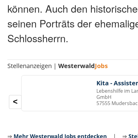
können. Auch den historischen
seinen Porträts der ehemalig
Schlossherrn.
Stellenanzeigen |
Westerwald
Jobs
Kita - Assist
Lebenshilfe im La
GmbH
<
57555 Mudersba
⇒
Mehr Westerwald Jobs entdecken
| ⇒
Ste