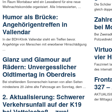
Im Raum Montabaur wird ein Leseabend für eine neue
Die Schüler
Weihnachtskomödie organisiert. Alle Interessierten, ...
gleich doppe
Humor als Brücke:
Zahlr
Angehörigentreffen in
bei M
Vallendar
Bei Zweiradk
In der BDH-Klinik Vallendar steht ein Treffen bevor.
Polizeidirek
Angehörige von Menschen mit erworbener Hirnschädigung
Virtu
...
vier 
Glanz und Glamour auf
Fasziniert l
Rädern: Unvergesslicher
des internat
Oldtimertag in Oberdreis
Front
Bei strahlendem Sonnenschein kamen von allen Seiten
327 –
mindestens 20 Jahre alte Fahrzeuge am Sonntag, dem ...
AKTUALISIE
2. Aktualisierung: Schwerer
der Mittagsz
Verkehrsunfall auf der K19
bei Vettelschoß – zwei