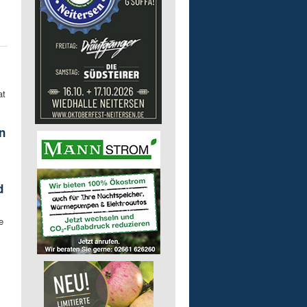
at
n
d
e