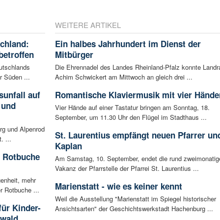
WEITERE ARTIKEL
schland:
Ein halbes Jahrhundert im Dienst der
betroffen
Mitbürger
eutschlands
Die Ehrennadel des Landes Rheinland-Pfalz konnte Landr
r Süden ...
Achim Schwickert am Mittwoch an gleich drei ...
unfall auf
Romantische Klaviermusik mit vier Hände
 und
Vier Hände auf einer Tastatur bringen am Sonntag, 18.
September, um 11.30 Uhr den Flügel im Stadthaus ...
rg und Alpenrod
St. Laurentius empfängt neuen Pfarrer un
. ...
Kaplan
e Rotbuche
Am Samstag, 10. September, endet die rund zweimonatig
Vakanz der Pfarrstelle der Pfarrei St. Laurentius ...
enheit, mehr
Marienstatt - wie es keiner kennt
r Rotbuche ...
Weil die Ausstellung "Marienstatt im Spiegel historischer
für Kinder-
Ansichtsarten" der Geschichtswerkstadt Hachenburg ...
rwald