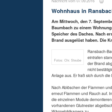
Nachricht vom 07.09.2016
Wohnhaus in Ransbac
Am Mittwoch, den 7. Septemb
Baumbach zu einem Wohnungsbr
Speicher des Daches. Nach ers
Brand ausgelöst haben. Die Kr
Ransbach-Bau
eintrafen sta
Fotos: Chr. Steube
der Brand abg
nicht bestätig
Anlage aus. Er fraß sich durch d
Nach Ablöschen der Flammen und d
erneut Flammen und Rauch auf. In
die einzelnen Module demontieren
vorhandenen Glutnester abgelöscht
Wärmebildkamera zu.