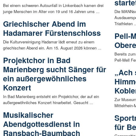
starte
Bei einem schweren Autounfall in Linkenbach kamen drei
junge Menschen im Alter von 19 und 16 Jahren ums ...
Die MANNsch
Ausdauerspo
Griechischer Abend im
Triathleten .
Hadamarer Fürstenschloss
Pell-M
Die Kulturvereinigung Hadamar lädt erneut zu einem
Obere
griechischen Abend ein. Am 15. August 2026 können ...
Bereits zum
Projektchor in Bad
Pell-Mell Fe
Marienberg sucht Sänger für
„Ach 
ein außergewöhnliches
Himme
Konzert
Koble
In Bad Marienberg entsteht ein Projektchor, der auf ein
Zur Museums
außergewöhnliches Konzert hinarbeitet. Gesucht ...
Mittelrhein
Musikalischer
Sport
Abendgottesdienst in
für B
Ransbach-Baumbach
Gegenseitig