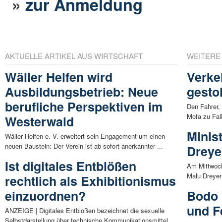
»
zur Anmeldung
AKTUELLE ARTIKEL AUS WIRTSCHAFT
WEITERE
Wäller Helfen wird
Verke
Ausbildungsbetrieb: Neue
gesto
berufliche Perspektiven im
Den Fahrer,
Mofa zu Fall
Westerwald
Minis
Wäller Helfen e. V. erweitert sein Engagement um einen
neuen Baustein: Der Verein ist ab sofort anerkannter ...
Dreye
Ist digitales Entblößen
Am Mittwoch
Malu Dreyer 
rechtlich als Exhibitionismus
einzuordnen?
Bodo 
und F
ANZEIGE | Digitales Entblößen bezeichnet die sexuelle
Selbstdarstellung über technische Kommunikationsmittel.