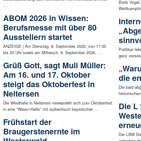
Bodo Vogel,
...
Wettkampfric
ABOM 2026 in Wissen:
Intern
Berufsmesse mit über 80
„Abge
Ausstellern startet
sinnv
ANZEIGE | Am Dienstag, 8. September 2026, von 17:30
Politiker le
bis 20 Uhr sowie am Mittwoch, 9. September 2026, ...
ganz versess
Grüß Gott, sagt Muli Müller:
„Waru
Am 16. und 17. Oktober
die e
steigt das Oktoberfest in
Die bald ab
Neitersen
historische
Die Wiedhalle in Neitersen verwandelt sich zum Oktoberfest
Die L
in eine "Wiesn-Halle" mit authentisch bayerischer ...
Weste
Frühstart der
erneu
Braugerstenernte im
Der LBM Die
Westerwald
zwischen de