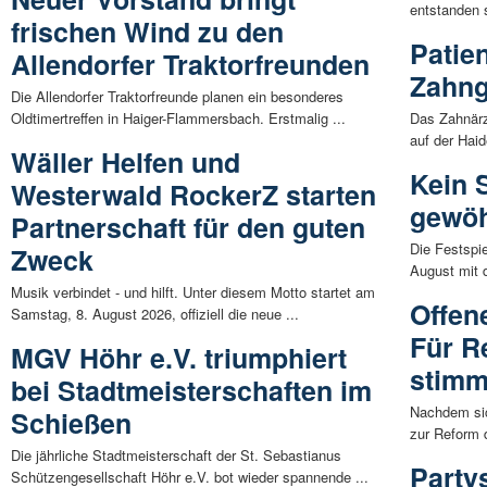
entstanden s
frischen Wind zu den
Patie
Allendorfer Traktorfreunden
Zahng
Die Allendorfer Traktorfreunde planen ein besonderes
Oldtimertreffen in Haiger-Flammersbach. Erstmalig ...
Das Zahnärz
auf der Haid
Wäller Helfen und
Kein 
Westerwald RockerZ starten
gewöh
Partnerschaft für den guten
Die Festspi
Zweck
August mit d
Musik verbindet - und hilft. Unter diesem Motto startet am
Offen
Samstag, 8. August 2026, offiziell die neue ...
Für R
MGV Höhr e.V. triumphiert
stim
bei Stadtmeisterschaften im
Nachdem si
Schießen
zur Reform d
Die jährliche Stadtmeisterschaft der St. Sebastianus
Party
Schützengesellschaft Höhr e.V. bot wieder spannende ...