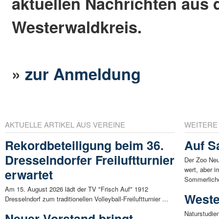
aktuellen Nachrichten aus
Westerwaldkreis.
»
zur Anmeldung
AKTUELLE ARTIKEL AUS VEREINE
WEITERE
Rekordbeteiligung beim 36.
Auf S
Dresselndorfer Freiluftturnier
Der Zoo Neu
wert, aber 
erwartet
Sommerliche
Am 15. August 2026 lädt der TV "Frisch Auf" 1912
Weste
Dresselndorf zum traditionellen Volleyball-Freiluftturnier ...
Naturstudie
Neuer Vorstand bringt