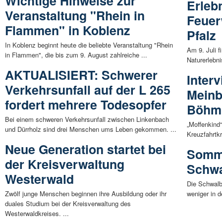
Wichtige Hinweise zur
Erleb
Veranstaltung "Rhein in
Feuer
Flammen" in Koblenz
Pfalz
In Koblenz beginnt heute die beliebte Veranstaltung "Rhein
Am 9. Juli 
in Flammen", die bis zum 9. August zahlreiche ...
Naturerlebni
AKTUALISIERT: Schwerer
Inter
Verkehrsunfall auf der L 265
Meinb
fordert mehrere Todesopfer
Böhm
Bei einem schweren Verkehrsunfall zwischen Linkenbach
„Moffenkind
und Dürrholz sind drei Menschen ums Leben gekommen. ...
Kreuzfahrtkr
Neue Generation startet bei
Somme
der Kreisverwaltung
Schwa
Westerwald
Die Schwalb
Zwölf junge Menschen beginnen ihre Ausbildung oder ihr
weniger in d
duales Studium bei der Kreisverwaltung des
Westerwaldkreises. ...