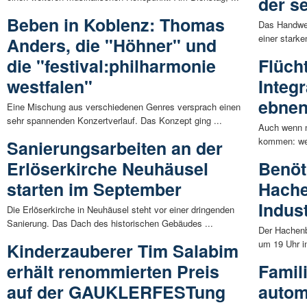
der s
Beben in Koblenz: Thomas
Das Handwer
einer starke
Anders, die "Höhner" und
die "festival:philharmonie
Flüch
westfalen"
Integ
ebne
Eine Mischung aus verschiedenen Genres versprach einen
sehr spannenden Konzertverlauf. Das Konzept ging ...
Auch wenn n
kommen: wenn
Sanierungsarbeiten an der
Erlöserkirche Neuhäusel
Benöt
starten im September
Hach
Indus
Die Erlöserkirche in Neuhäusel steht vor einer dringenden
Sanierung. Das Dach des historischen Gebäudes ...
Der Hachenb
um 19 Uhr in
Kinderzauberer Tim Salabim
erhält renommierten Preis
Famili
auf der GAUKLERFESTung
autom