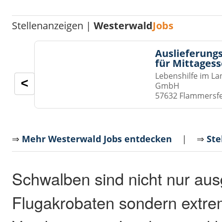
Stellenanzeigen |
Westerwald
Jobs
Auslieferungs
für Mittages
Lebenshilfe im La
<
GmbH
57632 Flammersf
⇒
Mehr Westerwald Jobs entdecken
| ⇒
Ste
Schwalben sind nicht nur au
Flugakrobaten sondern extrem