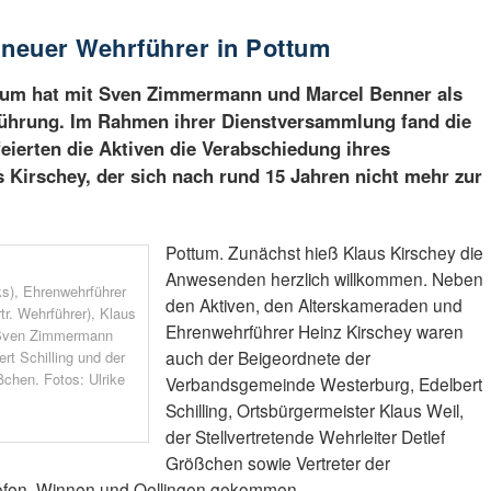
neuer Wehrführer in Pottum
ttum hat mit Sven Zimmermann und Marcel Benner als
rführung. Im Rahmen ihrer Dienstversammlung fand die
feierten die Aktiven die Verabschiedung ihres
Kirschey, der sich nach rund 15 Jahren nicht mehr zur
Pottum. Zunächst hieß Klaus Kirschey die
Anwesenden herzlich willkommen. Neben
ks), Ehrenwehrführer
den Aktiven, den Alterskameraden und
tr. Wehrführer), Klaus
Ehrenwehrführer Heinz Kirschey waren
, Sven Zimmermann
auch der Beigeordnete der
rt Schilling und der
ßchen. Fotos: Ulrike
Verbandsgemeinde Westerburg, Edelbert
Schilling, Ortsbürgermeister Klaus Weil,
der Stellvertretende Wehrleiter Detlef
Größchen sowie Vertreter der
ofen, Winnen und Oellingen gekommen.