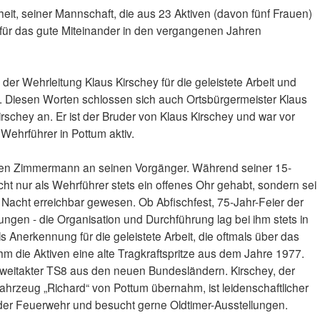
eit, seiner Mannschaft, die aus 23 Aktiven (davon fünf Frauen)
für das gute Miteinander in den vergangenen Jahren
er Wehrleitung Klaus Kirschey für die geleistete Arbeit und
. Diesen Worten schlossen sich auch Ortsbürgermeister Klaus
rschey an. Er ist der Bruder von Klaus Kirschey und war vor
Wehrführer in Pottum aktiv.
ven Zimmermann an seinen Vorgänger. Während seiner 15-
cht nur als Wehrführer stets ein offenes Ohr gehabt, sondern sei
 Nacht erreichbar gewesen. Ob Abfischfest, 75-Jahr-Feier der
ngen - die Organisation und Durchführung lag bei ihm stets in
Anerkennung für die geleistete Arbeit, die oftmals über das
m die Aktiven eine alte Tragkraftspritze aus dem Jahre 1977.
Zweitakter TS8 aus den neuen Bundesländern. Kirschey, der
hrzeug „Richard“ von Pottum übernahm, ist leidenschaftlicher
der Feuerwehr und besucht gerne Oldtimer-Ausstellungen.