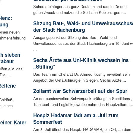
m
Schornsteinfeger aus ganz Deutschland radeln für den
guten Zweck und nutzen die Seilbahn Koblenz gern ...
blenz:
Sitzung Bau-, Wald- und Umweltausschus
rung
der Stadt Hachenburg
einen neuen
Ausgangspunkt der Sitzung des Bau-, Wald- und
rnehmensführung
Umweltausschusses der Stadt Hachenburg am 16. Juni w
...
ch sieben
Sechs Ärzte aus Uni-Klinik wechseln ins
tabaur
„Stilling“
lfen e.V. das
Das Team um Chefarzt Dr. Ahmed Koshty erweitert sein
ie ...
Angebot der Gefäßchirurgie in Siegen. Sechs Ärzte ...
Seltene
Zollamt war Schwarzarbeit auf der Spur
An der bundesweiten Schwerpunktprüfung im Speditions-,
Goldfuß-
Transport- und Logistikgewerbe nahm das Hauptzollamt ..
l eines
Hospiz Hadamar lädt am 3. Juli zum
Sommerfest
leiner Kater
Am 3. Juli öffnet das Hospiz HADAMAR, ein Ort, an dem