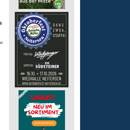
s
ar
.