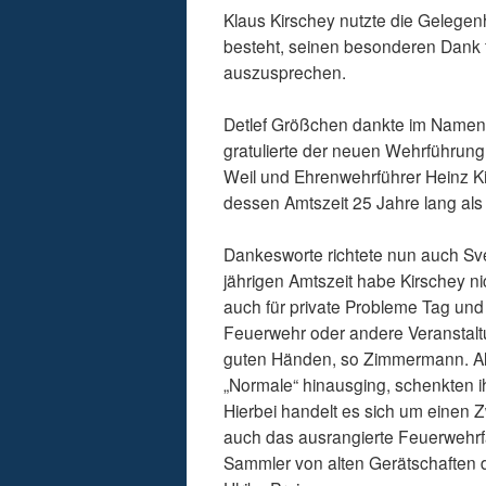
Klaus Kirschey nutzte die Gelegenh
besteht, seinen besonderen Dank 
auszusprechen.
Detlef Größchen dankte im Namen d
gratulierte der neuen Wehrführung
Weil und Ehrenwehrführer Heinz Ki
dessen Amtszeit 25 Jahre lang als 
Dankesworte richtete nun auch S
jährigen Amtszeit habe Kirschey ni
auch für private Probleme Tag und
Feuerwehr oder andere Veranstaltu
guten Händen, so Zimmermann. Als 
„Normale“ hinausging, schenkten ih
Hierbei handelt es sich um einen 
auch das ausrangierte Feuerwehrfa
Sammler von alten Gerätschaften 