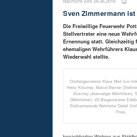
Nachricht vom 28.06.2016
Sven Zimmermann ist 
Die Freiwillige Feuerwehr Po
Stellvertreter eine neue Weh
Ernennung statt. Gleichzeitig 
ehemaligen Wehrführers Klaus 
Wiederwahl stellte.
Ortsbürgermeister Klaus Weil (von lin
Heinz Kirschey, Marcel Benner (Stellver
Kirschey (ehemaliger Wehrführer)
(Wehrführer), VG-Beigeordneter Edelbe
Stellvertretende Wehrleiter Detlef Grö
Preis
benachbarten Wehren aus Stahlh