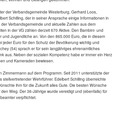
ter der Verbandsgemeinde Westerburg, Gerhard Loos,
ert Schilling, der in seiner Ansprache einige Informationen in
 der Verbandsgemeinde und aktuelle Zahlen aus dem
eiten in der VG zählen derzeit 670 Aktive. Den Bambini- und
und Jugendliche an. Von den 865.000 Euro, die in diesem
ei jeder Euro für den Schutz der Bevölkerung wichtig und
schey (54) sprach er für sein langjähriges ehrenamtliches
nk aus. Neben der sozialen Kompetenz habe er immer ein Herz
nen und Kameraden bewiesen.
n Zimmermann auf dem Programm. Seit 2011 unterstützte der
 stellvertretender Wehrführer. Edelbert Schilling überreichte
nschte ihm für die Zukunft alles Gute. Die besten Wünsche
den Weg. Der 36-Jährige wurde vereidigt und (ebenfalls) für
beamter verpflichtet.