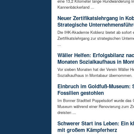
eine 13,2 Kilometer lange Rundwanderung i
Kannenbäckerland ...
Neuer Zertifikatslehrgang in Ko
Strategische Unternehmensfüh
Die IHK-Akademie Koblenz bietet ab sofort 
Zertifikatslehrgang zur strategischen Unte
...
Wäller Helfen: Erfolgsbilanz na
Monaten Sozialkaufhaus in Mon
Vor sieben Monaten hat der Verein Wäller He
Sozialkaufhaus in Montabaur übernommen. D
Einbruch im Goldfuß-Museum: 
Fossilien gestohlen
Im Bonner Stadtteil Poppelsdorf wurde das 
Museum während einer Renovierung zum Zie
dreisten ...
Schwerer Start ins Leben: Ein k
mit großem Kämpferherz