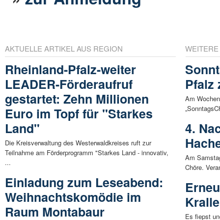
AKTUELLE ARTIKEL AUS REGION
WEITERE
Rheinland-Pfalz-weiter
Sonnt
LEADER-Förderaufruf
Pfalz
gestartet: Zehn Millionen
Am Wochenen
„SonntagsCh
Euro im Topf für "Starkes
Land"
4. Na
Hach
Die Kreisverwaltung des Westerwaldkreises ruft zur
Teilnahme am Förderprogramm "Starkes Land - innovativ,
Am Samstag,
...
Chöre. Veran
Einladung zum Leseabend:
Erneu
Weihnachtskomödie im
Krall
Raum Montabaur
Es fiepst u