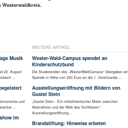
m Westerwaldkreis.
WEITERE ARTIKEL
Tage Musik
Wester-Wald-Campus spendet an
Kinderschutzbund
d 22. August
Die Studierenden des „WesterWaldCampus“ übergaben ei
enbach ...
Spende in Höhe von 250 Euro an die 1. Vorsitzende ...
begeistert
Ausstellungseröffnung mit Bildern von
Gustel Stein
autmomente und
„Gustel Stein - Ein mittelrheinischer Maler zwischen
recker ...
Abstraktion und der Welt des Sichtbaren“:
Ausstellungseröffnung ...
sshow im
Brandstiftung: Hinweise erbeten