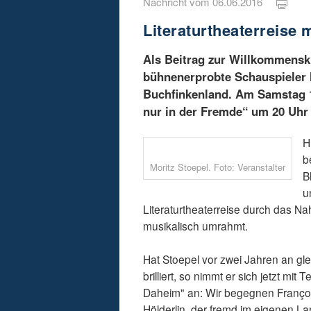
Nachricht vom 06.06.2016
Literaturtheaterreise 
Als Beitrag zur Willkommensku
bühnenerprobte Schauspieler 
Buchfinkenland. Am Samstag 1
nur in der Fremde“ um 20 Uhr 
H
b
Moritz Stoepel. Foto: Veranstalter
B
u
Literaturtheaterreise durch das N
musikalisch umrahmt.
Hat Stoepel vor zwei Jahren an gl
brilliert, so nimmt er sich jetzt 
Daheim" an: Wir begegnen François 
Hölderlin, der fremd im eigenen Lan