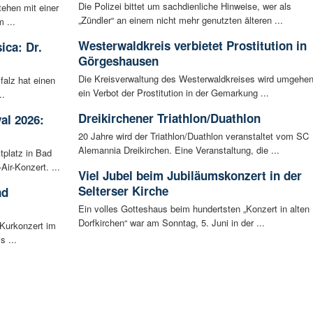
Die Polizei bittet um sachdienliche Hinweise, wer als
tehen mit einer
„Zündler“ an einem nicht mehr genutzten älteren ...
 ...
Westerwaldkreis verbietet Prostitution in
ica: Dr.
Görgeshausen
Die Kreisverwaltung des Westerwaldkreises wird umgehe
falz hat einen
ein Verbot der Prostitution in der Gemarkung ...
..
Dreikirchener Triathlon/Duathlon
al 2026:
20 Jahre wird der Triathlon/Duathlon veranstaltet vom SC
Alemannia Dreikirchen. Eine Veranstaltung, die ...
tplatz in Bad
ir-Konzert. ...
Viel Jubel beim Jubiläumskonzert in der
Selterser Kirche
ad
Ein volles Gotteshaus beim hundertsten „Konzert in alten
Dorfkirchen“ war am Sonntag, 5. Juni in der ...
 Kurkonzert im
s ...