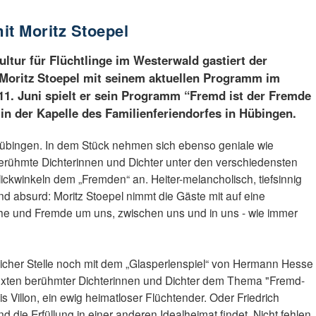
mit Moritz Stoepel
ltur für Flüchtlinge im Westerwald gastiert der
Moritz Stoepel mit seinem aktuellen Programm im
1. Juni spielt er sein Programm “Fremd ist der Fremde
in der Kapelle des Familienferiendorfes in Hübingen.
übingen. In dem Stück nehmen sich ebenso geniale wie
erühmte Dichterinnen und Dichter unter den verschiedensten
lickwinkeln dem „Fremden“ an. Heiter-melancholisch, tiefsinnig
nd absurd: Moritz Stoepel nimmt die Gäste mit auf eine
ahe und Fremde um uns, zwischen uns und in uns - wie immer
eicher Stelle noch mit dem „Glasperlenspiel“ von Hermann Hesse
mit Texten berühmter Dichterinnen und Dichter dem Thema "Fremd-
Villon, ein ewig heimatloser Flüchtender. Oder Friedrich
d die Erfüllung in einer anderen Idealheimat findet. Nicht fehlen