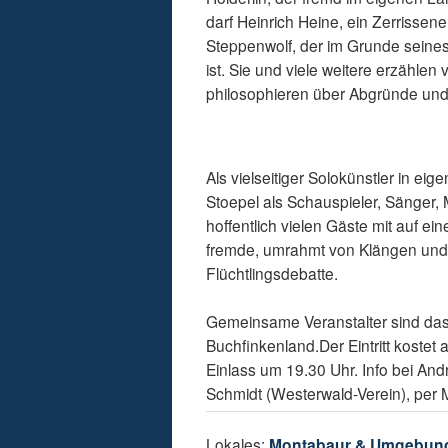
darf Heinrich Heine, ein Zerrissen
Steppenwolf, der im Grunde seines
ist. Sie und viele weitere erzähl
philosophieren über Abgründe un
Als vielseitiger Solokünstler in ei
Stoepel als Schauspieler, Sänger,
hoffentlich vielen Gäste mit auf ei
fremde, umrahmt von Klängen und L
Flüchtlingsdebatte.
Gemeinsame Veranstalter sind das
Buchfinkenland.Der Eintritt kostet
Einlass um 19.30 Uhr. Info bei An
Schmidt (Westerwald-Verein), per M
Lokales:
Montabaur & Umgebun