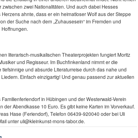
er zwischen zwei Nationalitäten. Und auch dabei Hesses
 Herzens ahnte, dass er ein heimatloser Wolf aus der Steppe
en von der Suche nach dem „Zuhausesein“ im Fremden und
d Hoffnungen.
genen literarisch-musikalischen Theaterprojekten fungiert Moritz
 Musiker und Regisseur. Im Buchfinkenland nimmt er die
ne tiefsinnige und absurde Literaturreise durch das nahe und
iedern. Einfach einzigartig! Und genau passend zur aktuellen
 Familienferiendorf in Hübingen und der Westerwald-Verein
 an der Abendkasse 10 Euro. Es gibt keine Karten im Vorverkauf.
dreas Hase (Feriendorf), Telefon 06439-920040 oder bei Uli
ail unter uli@kleinkunst-mons-tabor.de.
g