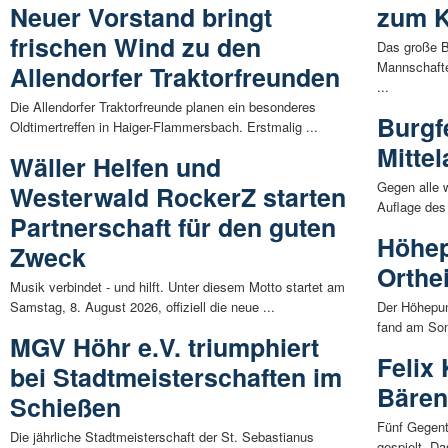
Neuer Vorstand bringt
zum K
frischen Wind zu den
Das große B
Mannschafte
Allendorfer Traktorfreunden
...
Die Allendorfer Traktorfreunde planen ein besonderes
Burgf
Oldtimertreffen in Haiger-Flammersbach. Erstmalig ...
Mittel
Wäller Helfen und
Gegen alle 
Westerwald RockerZ starten
Auflage des 
Partnerschaft für den guten
Höhep
Zweck
Orthe
Musik verbindet - und hilft. Unter diesem Motto startet am
Samstag, 8. August 2026, offiziell die neue ...
Der Höhepun
fand am Son
MGV Höhr e.V. triumphiert
Felix 
bei Stadtmeisterschaften im
Bären
Schießen
Fünf Gegent
Die jährliche Stadtmeisterschaft der St. Sebastianus
gespielt. Da