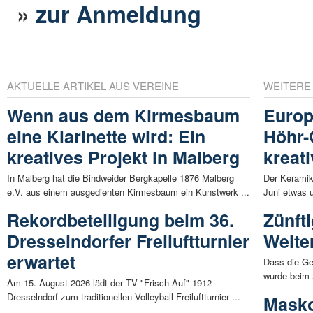
»
zur Anmeldung
AKTUELLE ARTIKEL AUS VEREINE
WEITERE
Wenn aus dem Kirmesbaum
Europ
eine Klarinette wird: Ein
Höhr-
kreatives Projekt in Malberg
kreat
In Malberg hat die Bindweider Bergkapelle 1876 Malberg
Der Keramik
e.V. aus einem ausgedienten Kirmesbaum ein Kunstwerk ...
Juni etwas 
Rekordbeteiligung beim 36.
Zünft
Dresselndorfer Freiluftturnier
Welte
erwartet
Dass die Ge
wurde beim 
Am 15. August 2026 lädt der TV "Frisch Auf" 1912
Dresselndorf zum traditionellen Volleyball-Freiluftturnier ...
Masko