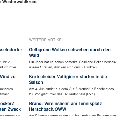
m Westerwaldkreis.
WEITERE ARTIKEL
sselndorfer
Gelbgrüne Wolken schweben durch den
Wald
f" 1912
Ein Jeder hat es schon bemerkt. Gelbliche Pollen bedeck
luftturnier ...
unsere Straßen, drücken sich durch Türritzen ...
 Wind zu
Kurtscheider Voltigierer starten in die
n
Saison
esonderes
Am 4. Juni findet auf dem Gut Birkenhof in Bonefeld das
malig ...
23. Voltigierturnier des RV Kurtscheid (RVK) ...
RockerZ
Brand: Vereinsheim am Tennisplatz
uten Zweck
Herschbach/OWW
tto startet am
Am Pfingstsonntag gegen 12 Uhr wurden die Feuerwehren