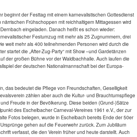
r beginnt der Festtag mit einem karnevalistischen Gottesdienst
em närrischen Frühschoppen mit reichhaltigem Mittagessen wird
 Dernbach eingeladen. Danach heißt es schon wieder:
arnevalistischer Festumzug mit mehr als 25 Zugnummern, drei
e weit mehr als 400 teilnehmenden Personen wird durch die
er startet die „After-Zug-Party“ mit Show –und Gardetänzen
uf der großen Bühne vor der Waldbachhalle. Auch laufen die
allspiel der deutschen Nationalmannschaft bei der Europa-
ein, das bedeutet die Pflege von Freundschaften, Geselligkeit
evalsverein zählen aber auch die Kultur- und Brauchtumspflege
 und Freude in der Bevölkerung. Diese beiden (Grund-)Sätze
elpunkt des Eschelbacher Carneval-Vereines 1961 e.V., der zur
e alte Fotos belegen, wurde in Eschelbach bereits Ende der 50er
Die Ursprünge gehen auf die Feuerwehr zurück. Zum Jubiläum
rift verfasst, die den Verein früher und heute darstellt. Auch