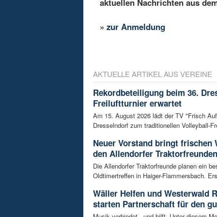
aktuellen Nachrichten aus de
»
zur Anmeldung
AKTUELLE ARTIKEL AUS VEREINE
Rekordbeteiligung beim 36. Dre
Freiluftturnier erwartet
Am 15. August 2026 lädt der TV "Frisch Au
Dresselndorf zum traditionellen Volleyball-Frei
Neuer Vorstand bringt frischen
den Allendorfer Traktorfreunde
Die Allendorfer Traktorfreunde planen ein b
Oldtimertreffen in Haiger-Flammersbach. Erst
Wäller Helfen und Westerwald 
starten Partnerschaft für den g
Musik verbindet - und hilft. Unter diesem Mo