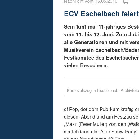
Nachricht vom 15.05.2016
ECV Eschelbach feier
Sein fünf mal 11-jähriges Best
vom 11. bis 12. Juni. Zum Jub
alle Generationen und mit ve
Musikverein Eschelbach/Bade
Festkomitee des Eschelbacher 
vielen Besuchern.
Karnevalszug in Eschelbach. Archivfoto
of Pop, der dem Publikum kräftig 
diesem Abend und am Festzug sein
„Maxi“ (Peter Müller) von den „Wal
startet dann die „After-Show-Party“
an der Abendkasse 10 Euro.