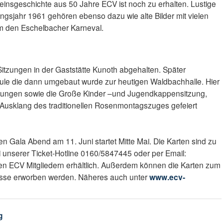
reinsgeschichte aus 50 Jahre ECV ist noch zu erhalten. Lustige
gsjahr 1961 gehören ebenso dazu wie alte Bilder mit vielen
m den Eschelbacher Karneval.
Sitzungen in der Gaststätte Kunoth abgehalten. Später
hule die dann umgebaut wurde zur heutigen Waldbachhalle. Hier
tzungen sowie die Große Kinder –und Jugendkappensitzung,
 Ausklang des traditionellen Rosenmontagszuges gefeiert
n Gala Abend am 11. Juni startet Mitte Mai. Die Karten sind zu
 unserer Ticket-Hotline 0160/5847445 oder per Email:
llen ECV Mitgliedern erhältlich. Außerdem können die Karten zum
asse erworben werden. Näheres auch unter
www.ecv-
g