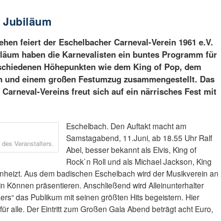
t Jubiläum
ehen feiert der Eschelbacher Carneval-Verein 1961 e.V.
iläum haben die Karnevalisten ein buntes Programm für
rschiedenen Höhepunkten wie dem King of Pop, dem
n und einem großen Festumzug zusammengestellt. Das
Carneval-Vereins freut sich auf ein närrisches Fest mit
Eschelbach. Den Auftakt macht am
Samstagabend, 11.Juni, ab 18.55 Uhr Ralf
 des Veranstalters.
Abel, besser bekannt als Elvis, King of
Rock`n Roll und als Michael Jackson, King
einheizt. Aus dem badischen Eschelbach wird der Musikverein an
 Können präsentieren. Anschließend wird Alleinunterhalter
kers“ das Publikum mit seinen größten Hits begeistern. Hier
 für alle. Der Eintritt zum Großen Gala Abend beträgt acht Euro,