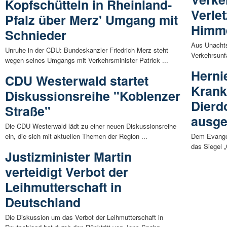
Kopfschütteln in Rheinland-
Verle
Pfalz über Merz' Umgang mit
Himme
Schnieder
Aus Unachts
Unruhe in der CDU: Bundeskanzler Friedrich Merz steht
Verkehrsunf
wegen seines Umgangs mit Verkehrsminister Patrick ...
Herni
CDU Westerwald startet
Kran
Diskussionsreihe "Koblenzer
Dierdo
Straße"
ausge
Die CDU Westerwald lädt zu einer neuen Diskussionsreihe
ein, die sich mit aktuellen Themen der Region ...
Dem Evangel
das Siegel „
Justizminister Martin
verteidigt Verbot der
Leihmutterschaft in
Deutschland
Die Diskussion um das Verbot der Leihmutterschaft in