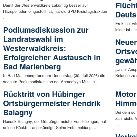
Flücht
Damit der Westerwaldkreis zukünftig besser auf
Hitzeperioden eingestellt ist, hat die SPD-Kreistagsfraktion
Deuts
...
Es klingt w
Podiumsdiskussion zur
leider ist s
Landratswahl im
Neuer
Westerwaldkreis:
Ortsv
Erfolgreicher Austausch in
gewäh
Bad Marienberg
„Unser Ansp
In Bad Marienberg fand am Donnerstag (30. Juli 2026) die
Belange zu 
sechste Podiumsdiskussion der Ahmadiyya Muslim ...
...
Rücktritt von Hübinger
Motor
Ortsbürgermeister Hendrik
Himme
Balagny
Bei dem sch
zahlreiche M
Hendrik Balagny, der Ortsbürgermeister von Hübingen, hat
...
seinen Rücktritt angekündigt. Seine Entscheidung, ...
Verke