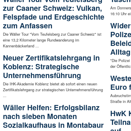
zur Caaner Schweiz: Vulkan,
Am Donnerst
16:10 Uhr e
Felspfade und Erdgeschichte
zum Anfassen
Wider
Poliz
Die Wäller Tour "Vom Teufelsberg zur Caaner Schweiz" ist
eine 13,2 Kilometer lange Rundwanderung im
Belei
Kannenbäckerland ...
Alltag
Neuer Zertifikatslehrgang in
"Die Polizei
Koblenz: Strategische
der Öffentli
Unternehmensführung
Weste
Die IHK-Akademie Koblenz bietet ab sofort einen neuen
Euro 
Zertifikatslehrgang zur strategischen Unternehmensführung
...
Aubruchstim
Straße in Al
Wäller Helfen: Erfolgsbilanz
HwK K
nach sieben Monaten
Teiln
Sozialkaufhaus in Montabaur
auf