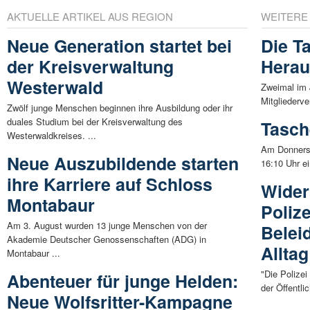
AKTUELLE ARTIKEL AUS REGION
WEITERE
Neue Generation startet bei
Die T
der Kreisverwaltung
Herau
Westerwald
Zweimal im J
Mitgliederv
Zwölf junge Menschen beginnen ihre Ausbildung oder ihr
duales Studium bei der Kreisverwaltung des
Tasch
Westerwaldkreises. ...
Am Donnerst
Neue Auszubildende starten
16:10 Uhr e
ihre Karriere auf Schloss
Wider
Montabaur
Poliz
Am 3. August wurden 13 junge Menschen von der
Belei
Akademie Deutscher Genossenschaften (ADG) in
Alltag
Montabaur ...
"Die Polizei
Abenteuer für junge Helden:
der Öffentli
Neue Wolfsritter-Kampagne