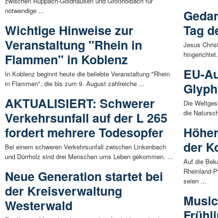
zwischen Ruppach-Goldhausen und Großholbach für
notwendige ...
Gedan
Wichtige Hinweise zur
Tag d
Veranstaltung "Rhein in
Jesus Chris
hingerichtet
Flammen" in Koblenz
EU-A
In Koblenz beginnt heute die beliebte Veranstaltung "Rhein
in Flammen", die bis zum 9. August zahlreiche ...
Glyph
AKTUALISIERT: Schwerer
Die Weltges
die Natursc
Verkehrsunfall auf der L 265
fordert mehrere Todesopfer
Höher
der 
Bei einem schweren Verkehrsunfall zwischen Linkenbach
und Dürrholz sind drei Menschen ums Leben gekommen. ...
Auf die Bek
Rheinland-P
Neue Generation startet bei
seien ...
der Kreisverwaltung
Music
Westerwald
Frühl