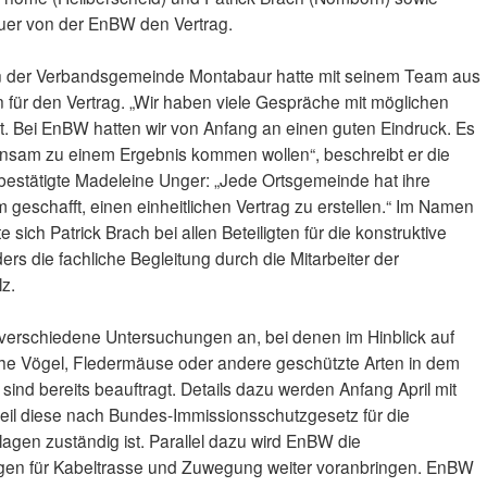
uer von der EnBW den Vertrag.
 der Verbandsgemeinde Montabaur hatte mit seinem Team aus
für den Vertrag. „Wir haben viele Gespräche mit möglichen
t. Bei EnBW hatten wir von Anfang an einen guten Eindruck. Es
insam zu einem Ergebnis kommen wollen“, beschreibt er die
bestätigte Madeleine Unger: „Jede Ortsgemeinde hat ihre
 geschafft, einen einheitlichen Vertrag zu erstellen.“ Im Namen
 sich Patrick Brach bei allen Beteiligten für die konstruktive
s die fachliche Begleitung durch die Mitarbeiter der
z.
verschiedene Untersuchungen an, bei denen im Hinblick auf
che Vögel, Fledermäuse oder andere geschützte Arten in dem
ind bereits beauftragt. Details dazu werden Anfang April mit
eil diese nach Bundes-Immissionsschutzgesetz für die
en zuständig ist. Parallel dazu wird EnBW die
gen für Kabeltrasse und Zuwegung weiter voranbringen. EnBW