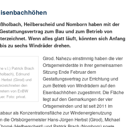
Eisenbachhöhen
ßholbach, Heilberscheid und Nomborn haben mit der
Gestattungsvertrag zum Bau und zum Betrieb von
rzeichnet. Wenn alles glatt läuft, könnten sich Anfang
bis zu sechs Windräder drehen.
Girod. Nahezu einstimmig haben die vier
Ortsgemeinderäte in ihrer gemeinsamen
e v.l.) Patrick Brach
Sitzung Ende Februar dem
ßholbach), Edmund
Gestattungsvertrag zur Errichtung und
Herbst (Girod) und
zum Betrieb von Windrädern auf den
erzeichneten den
rtretern von EnBW
Eisenbachhöhen zugestimmt. Die Fläche
r. Foto: privat.
liegt auf den Gemarkungen der vier
Ortsgemeinden und ist seit 2011 im
abaur als Konzentrationsfläche zur Windenergienutzung
n die Ortsbürgermeister Hans-Jürgen Herbst (Girod), Michael
homé (Heilberscheid) und Patrick Brach (Nomborn) sowie