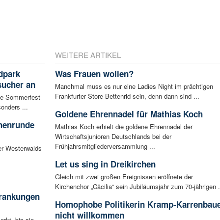
WEITERE ARTIKEL
dpark
Was Frauen wollen?
sucher an
Manchmal muss es nur eine Ladies Night im prächtigen
Frankfurter Store Bettenrid sein, denn dann sind ...
te Sommerfest
onders ...
Goldene Ehrennadel für Mathias Koch
chenrunde
Mathias Koch erhielt die goldene Ehrennadel der
Wirtschaftsjunioren Deutschlands bei der
Frühjahrsmitgliederversammlung ...
er Westerwalds
Let us sing in Dreikirchen
Gleich mit zwei großen Ereignissen eröffnete der
Kirchenchor „Cäcilia“ sein Jubiläumsjahr zum 70-jährigen .
krankungen
Homophobe Politikerin Kramp-Karrenbau
nicht willkommen
rkt, bis sie