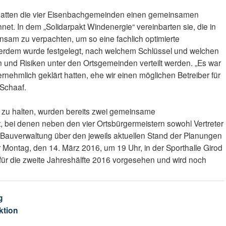
 hatten die vier Eisenbachgemeinden einen gemeinsamen
net. In dem „Solidarpakt Windenergie“ vereinbarten sie, die in
am zu verpachten, um so eine fachlich optimierte
erdem wurde festgelegt, nach welchem Schlüssel und welchen
 und Risiken unter den Ortsgemeinden verteilt werden. „Es war
ernehmlich geklärt hatten, ehe wir einen möglichen Betreiber für
Schaaf.
zu halten, wurden bereits zwei gemeinsame
bei denen neben den vier Ortsbürgermeistern sowohl Vertreter
auverwaltung über den jeweils aktuellen Stand der Planungen
ür Montag, den 14. März 2016, um 19 Uhr, in der Sporthalle Girod
st für die zweite Jahreshälfte 2016 vorgesehen und wird noch
g
ktion