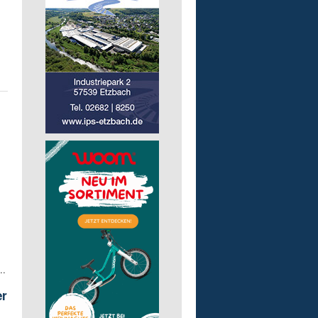
..
er