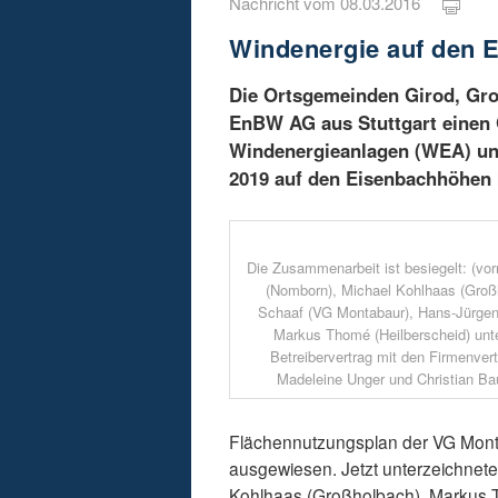
Nachricht vom 08.03.2016
Windenergie auf den 
Die Ortsgemeinden Girod, Gro
EnBW AG aus Stuttgart einen 
Windenergieanlagen (WEA) unte
2019 auf den Eisenbachhöhen 
Die Zusammenarbeit ist besiegelt: (vorn
(Nomborn), Michael Kohlhaas (Gro
Schaaf (VG Montabaur), Hans-Jürgen 
Markus Thomé (Heilberscheid) unt
Betreibervertrag mit den Firmenve
Madeleine Unger und Christian Baue
Flächennutzungsplan der VG Mont
ausgewiesen. Jetzt unterzeichnete
Kohlhaas (Großholbach), Markus T