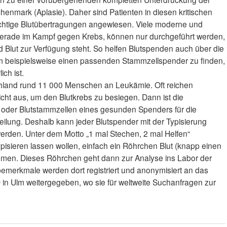
enmark (Aplasie). Daher sind Patienten in diesen kritischen
htige Blutübertragungen angewiesen. Viele moderne und
erade im Kampf gegen Krebs, können nur durchgeführt werden,
 Blut zur Verfügung steht. So helfen Blutspenden auch über die
um beispielsweise einen passenden Stammzellspender zu finden,
ich ist.
schland rund 11 000 Menschen an Leukämie. Oft reichen
ht aus, um den Blutkrebs zu besiegen. Dann ist die
oder Blutstammzellen eines gesunden Spenders für die
Heilung. Deshalb kann jeder Blutspender mit der Typisierung
erden. Unter dem Motto „1 mal Stechen, 2 mal Helfen“
pisieren lassen wollen, einfach ein Röhrchen Blut (knapp einen
ommen. Dieses Röhrchen geht dann zur Analyse ins Labor der
emerkmale werden dort registriert und anonymisiert an das
 in Ulm weitergegeben, wo sie für weltweite Suchanfragen zur