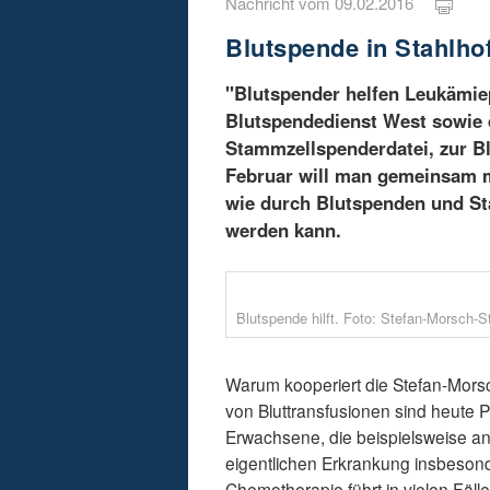
Nachricht vom 09.02.2016
Blutspende in Stahlho
"Blutspender helfen Leukämiep
Blutspendedienst West sowie d
Stammzellspenderdatei, zur Bl
Februar will man gemeinsam 
wie durch Blutspenden und St
werden kann.
Blutspende hilft. Foto: Stefan-Morsch-St
Warum kooperiert die Stefan-Mors
von Bluttransfusionen sind heute 
Erwachsene, die beispielsweise an
eigentlichen Erkrankung insbeso
Chemotherapie führt in vielen Fäl