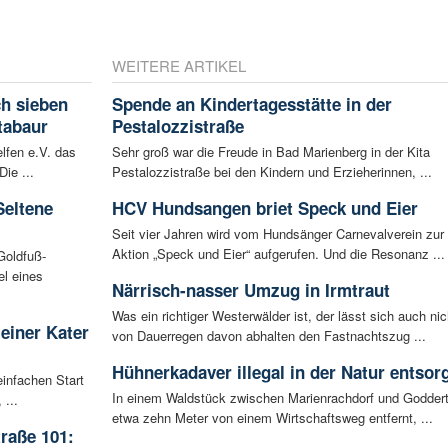
WEITERE ARTIKEL
ch sieben
Spende an Kindertagesstätte in der
tabaur
Pestalozzistraße
lfen e.V. das
Sehr groß war die Freude in Bad Marienberg in der Kita
ie ...
Pestalozzistraße bei den Kindern und Erzieherinnen, ...
Seltene
HCV Hundsangen briet Speck und Eier
Seit vier Jahren wird vom Hundsänger Carnevalverein zur
Aktion „Speck und Eier“ aufgerufen. Und die Resonanz ...
Goldfuß-
l eines
Närrisch-nasser Umzug in Irmtraut
Was ein richtiger Westerwälder ist, der lässt sich auch nic
leiner Kater
von Dauerregen davon abhalten den Fastnachtszug ...
Hühnerkadaver illegal in der Natur entsor
infachen Start
In einem Waldstück zwischen Marienrachdorf und Goddert
 ...
etwa zehn Meter von einem Wirtschaftsweg entfernt, ...
raße 101: