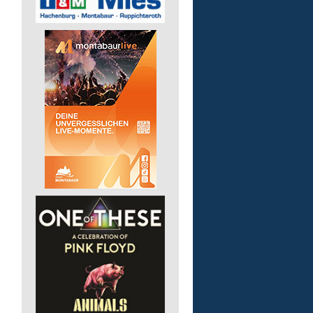
Pädagogische Fachkraft
für die Wohnstätte
Lebenshilfe im Landkreis Altenk
GmbH
57632 Flammersfeld