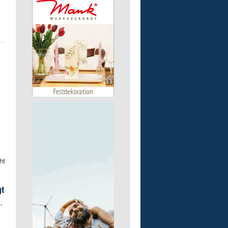
ht
gt
,