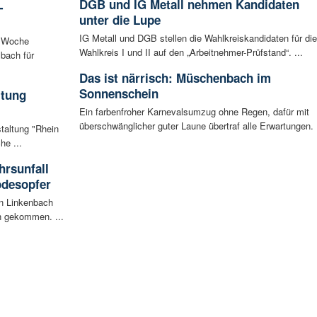
DGB und IG Metall nehmen Kandidaten
-
unter die Lupe
IG Metall und DGB stellen die Wahlkreiskandidaten für die
n Woche
Wahlkreis I und II auf den „Arbeitnehmer-Prüfstand“. ...
bach für
Das ist närrisch: Müschenbach im
Sonnenschein
ltung
Ein farbenfroher Karnevalsumzug ohne Regen, dafür mit
überschwänglicher guter Laune übertraf alle Erwartungen. .
staltung "Rhein
he ...
rsunfall
odesopfer
en Linkenbach
n gekommen. ...