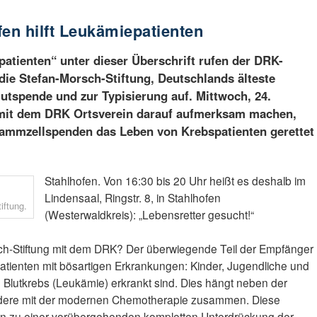
fen hilft Leukämiepatienten
atienten“ unter dieser Überschrift rufen der DRK-
ie Stefan-Morsch-Stiftung, Deutschlands älteste
utspende und zur Typisierung auf. Mittwoch, 24.
mit dem DRK Ortsverein darauf aufmerksam machen,
ammzellspenden das Leben von Krebspatienten gerettet
Stahlhofen. Von 16:30 bis 20 Uhr heißt es deshalb im
Lindensaal, Ringstr. 8, in Stahlhofen
iftung.
(Westerwaldkreis): „Lebensretter gesucht!“
ch-Stiftung mit dem DRK? Der überwiegende Teil der Empfänger
Patienten mit bösartigen Erkrankungen: Kinder, Jugendliche und
 Blutkrebs (Leukämie) erkrankt sind. Dies hängt neben der
ndere mit der modernen Chemotherapie zusammen. Diese
len zu einer vorübergehenden kompletten Unterdrückung der