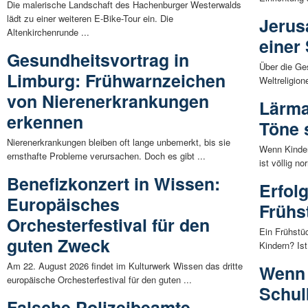
Die malerische Landschaft des Hachenburger Westerwalds
lädt zu einer weiteren E-Bike-Tour ein. Die
Jerus
Altenkirchenrunde ...
einer
Gesundheitsvortrag in
Über die Ge
Limburg: Frühwarnzeichen
Weltreligion
von Nierenerkrankungen
Lärma
erkennen
Töne 
Nierenerkrankungen bleiben oft lange unbemerkt, bis sie
Wenn Kinder
ernsthafte Probleme verursachen. Doch es gibt ...
ist völlig n
Benefizkonzert in Wissen:
Erfol
Europäisches
Frühs
Orchesterfestival für den
Ein Frühstüc
guten Zweck
Kindern? Is
Am 22. August 2026 findet im Kulturwerk Wissen das dritte
Wenn 
europäische Orchesterfestival für den guten ...
Schul
Falsche Polizeibeamte