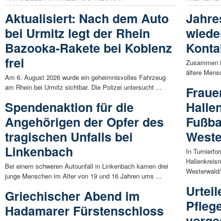
Aktualisiert: Nach dem Auto
Jahre
bei Urmitz legt der Rhein
wiede
Bazooka-Rakete bei Koblenz
Konta
frei
Zusammen is
ältere Mens
Am 6. August 2026 wurde ein geheimnisvolles Fahrzeug
am Rhein bei Urmitz sichtbar. Die Polizei untersucht ...
Fraue
Spendenaktion für die
Halle
Angehörigen der Opfer des
Fußba
tragischen Unfalls bei
Weste
Linkenbach
In Turnierf
Hallenkreis
Bei einem schweren Autounfall in Linkenbach kamen drei
Westerwald/
junge Menschen im Alter von 19 und 16 Jahren ums ...
Urteil
Griechischer Abend im
Pfleg
Hadamarer Fürstenschloss
vorges