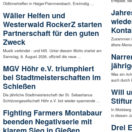
Ehepaar, da
Oldtimertreffen in Haiger-Flammersbach. Erstmalig ...
Jahre
Wäller Helfen und
wiede
Westerwald RockerZ starten
Konta
Partnerschaft für den guten
Zusammen is
Zweck
ältere Mens
Musik verbindet - und hilft. Unter diesem Motto startet am
Narre
Samstag, 8. August 2026, offiziell die neue ...
jähri
MGV Höhr e.V. triumphiert
Was ein richt
bei Stadtmeisterschaften im
auch durch 
Schießen
Will u
Die jährliche Stadtmeisterschaft der St. Sebastianus
Stift
Schützengesellschaft Höhr e.V. bot wieder spannende ...
In Molsberg 
Fighting Farmers Montabaur
in diesem Ja
beenden Negativserie mit
Drei 
klarem Sieg in Gießen