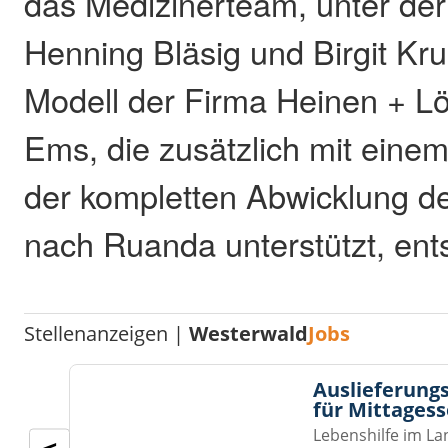
das Medizinerteam, unter der
Henning Bläsig und Birgit Kr
Modell der Firma Heinen + L
Ems, die zusätzlich mit eine
der kompletten Abwicklung d
nach Ruanda unterstützt, ent
Stellenanzeigen |
Westerwald
Jobs
Auslieferungs
für Mittages
Lebenshilfe im La