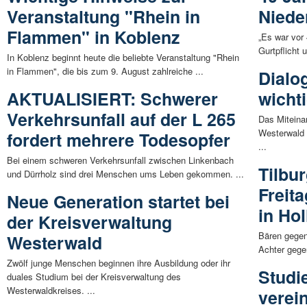
Veranstaltung "Rhein in
Niede
Flammen" in Koblenz
„Es war vor
Gurtpflicht 
In Koblenz beginnt heute die beliebte Veranstaltung "Rhein
in Flammen", die bis zum 9. August zahlreiche ...
Dialo
AKTUALISIERT: Schwerer
wicht
Verkehrsunfall auf der L 265
Das Miteina
Westerwald 
fordert mehrere Todesopfer
...
Bei einem schweren Verkehrsunfall zwischen Linkenbach
Tilbu
und Dürrholz sind drei Menschen ums Leben gekommen. ...
Freit
Neue Generation startet bei
in Ho
der Kreisverwaltung
Bären gegen
Westerwald
Achter gegen
Zwölf junge Menschen beginnen ihre Ausbildung oder ihr
Studi
duales Studium bei der Kreisverwaltung des
Westerwaldkreises. ...
verei