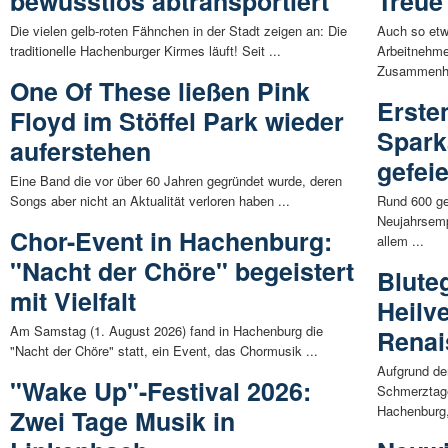
bewusstlos abtransportiert
Treue
Die vielen gelb-roten Fähnchen in der Stadt zeigen an: Die
Auch so etw
traditionelle Hachenburger Kirmes läuft! Seit ...
Arbeitnehme
Zusammenhal
One Of These ließen Pink
Erste
Floyd im Stöffel Park wieder
Spark
auferstehen
gefeie
Eine Band die vor über 60 Jahren gegründet wurde, deren
Songs aber nicht an Aktualität verloren haben ...
Rund 600 ge
Neujahrsemp
Chor-Event in Hachenburg:
allem ...
"Nacht der Chöre" begeistert
Bluteg
mit Vielfalt
Heilve
Am Samstag (1. August 2026) fand in Hachenburg die
Renai
"Nacht der Chöre" statt, ein Event, das Chormusik ...
Aufgrund der
"Wake Up"-Festival 2026:
Schmerztage
Hachenburg,
Zwei Tage Musik in