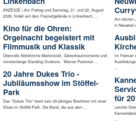
Linkenbach
Neuwi
Curry
ANZEIGE | Am Freitag und Samstag, 21. und 22. August
2026, findet auf dem Freizeitgelände in Linkenbach ...
Am letzten 
in Neuwied 
Kino für die Ohren:
Orgelnacht begeistert mit
Ausbi
Filmmusik und Klassik
Kirch
Übervolle Abteikirche Marienstatt, Gänsehautmomente und
Im Februar s
minutenlange Standing Ovations - Werner Parecker ...
Ausbildungs
...
20 Jahre Dukes Trio -
Kanne
Jubiläumsshow im Stöffel-
Servi
Park
für 2
Das "Dukes Trio" feiert sein 20-jähriges Bestehen mit einer
Show im Stöffel-Park. Die Band, die aus dem ...
Leichte Ste
Kannenbäcke
...