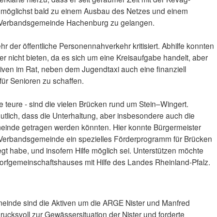
, möglichst bald zu einem Ausbau des Netzes und einem
r Verbandsgemeinde Hachenburg zu gelangen.
 der öffentliche Personennahverkehr kritisiert. Abhilfe konnten
r nicht bieten, da es sich um eine Kreisaufgabe handelt, aber
ativen im Rat, neben dem Jugendtaxi auch eine finanziell
für Senioren zu schaffen.
 teure - sind die vielen Brücken rund um Stein–Wingert.
tlich, dass die Unterhaltung, aber insbesondere auch die
meinde getragen werden könnten. Hier konnte Bürgermeister
 Verbandsgemeinde ein spezielles Förderprogramm für Brücken
egt habe, und insofern Hilfe möglich sei. Unterstützen möchte
orfgemeinschaftshauses mit Hilfe des Landes Rheinland-Pfalz.
meinde sind die Aktiven um die ARGE Nister und Manfred
drucksvoll zur Gewässersituation der Nister und forderte