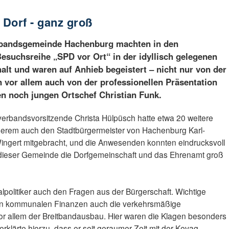
 Dorf - ganz groß
erbandsgemeinde Hachenburg machten in den
esuchsreihe „SPD vor Ort“ in der idyllisch gelegenen
lt und waren auf Anhieb begeistert – nicht nur von der
 vor allem auch von der professionellen Präsentation
den noch jungen Ortschef Christian Funk.
erbandsvorsitzende Christa Hülpüsch hatte etwa 20 weitere
nderem auch den Stadtbürgermeister von Hachenburg Karl-
Wingert mitgebracht, und die Anwesenden konnten eindrucksvoll
n dieser Gemeinde die Dorfgemeinschaft und das Ehrenamt groß
alpolitiker auch den Fragen aus der Bürgerschaft. Wichtige
en kommunalen Finanzen auch die verkehrsmäßige
r allem der Breitbandausbau. Hier waren die Klagen besonders
erklärte hierzu, dass er seit geraumer Zeit mit der Kevag-