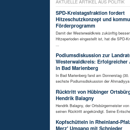
AKTUELLE ARTIKEL AUS POLITIK
SPD-Kreistagsfraktion fordert
Hitzeschutzkonzept und kommu
Förderprogramm
Damit der Westerwaldkreis zukünftig besser
Hitzeperioden eingestellt ist, hat die SPD-Kr
...
Podiumsdiskussion zur Landrat
Westerwaldkreis: Erfolgreicher
in Bad Marienberg
In Bad Marienberg fand am Donnerstag (30. 
sechste Podiumsdiskussion der Ahmadiyya 
Rücktritt von Hübinger Ortsbür
Hendrik Balagny
Hendrik Balagny, der Ortsbürgermeister von
seinen Rücktritt angekündigt. Seine Entsche
Kopfschütteln in Rheinland-Pfal
Merz' Umgang mit Schnieder