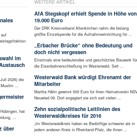
WEITERE ARTIKEL
AfA Stegskopf erhielt Spende in Höhe von
nales
19.000 Euro
Der DRK Kreisverband Altenkirchen nahm die bislang
größte Einzelspende für die Aufnahmeeinrichtung für ...
 auf
eistagsfraktion
„Erbacher Brücke“ ohne Bedeutung und
doch nicht vergessen
swahl im
Einstmals eine bedeutendes und geschütztes Bauwerk fü
 Austausch
die Eisenbahnerschließung im Westerwald. Seit ...
Westerwald Bank würdigt Ehrenamt der
Juli 2026) die
Mitarbeiter
Muslim ...
Maritta Hähn gewinnt 500 Euro für ihren Heimatverein NS
germeister
Neuwied 09. Dort engagiert sie sich seit vielen ...
Zehn sozialpolitische Leitlinien des
 Hübingen, hat
Westerwaldkreises für 2016
idung, ...
„Im Westerwaldkreis haben es Bedürftige schwerer als in
z über
jedem anderen Kreis in Rheinland-Pfalz, die ihnen ...