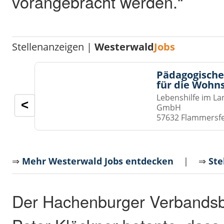
vorangebracht werden.“
Stellenanzeigen |
Westerwald
Jobs
Pädagogische
für die Wohn
Lebenshilfe im La
<
GmbH
57632 Flammersf
⇒
Mehr Westerwald Jobs entdecken
| ⇒
Ste
Der Hachenburger Verbandsb