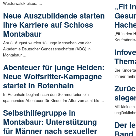
Westerwaldkreises. ...
„Fit i
Neue Auszubildende starten
Gesun
ihre Karriere auf Schloss
Hache
Montabaur
„Fit in den 
Kaufmännisc
Am 3. August wurden 13 junge Menschen von der
Akademie Deutscher Genossenschaften (ADG) in
Infov
Montabaur ...
Thema
Abenteuer für junge Helden:
Die Kindert
Neue Wolfsritter-Kampagne
immer mehr 
startet in Rotenhain
Zurüc
In Rotenhain beginnt nach den Sommerferien ein
siege
spannendes Abenteuer für Kinder im Alter von acht bis ...
Mit kleinem 
Selbsthilfegruppe in
unglücklich
Montabaur: Unterstützung
Der l
für Männer nach sexueller
Band 