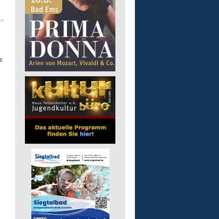
..
s
.