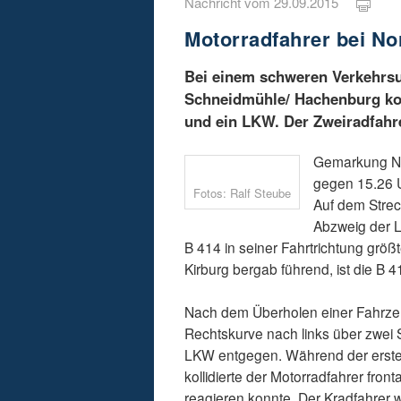
Nachricht vom 29.09.2015
Motorradfahrer bei No
Bei einem schweren Verkehrsun
Schneidmühle/ Hachenburg kol
und ein LKW. Der Zweiradfahr
Gemarkung Nor
gegen 15.26 U
Fotos: Ralf Steube
Auf dem Stre
Abzweig der L
B 414 in seiner Fahrtrichtung größ
Kirburg bergab führend, ist die B 4
Nach dem Überholen einer Fahrzeu
Rechtskurve nach links über zwei 
LKW entgegen. Während der erste
kollidierte der Motorradfahrer fro
reagieren konnte. Der Kradfahrer