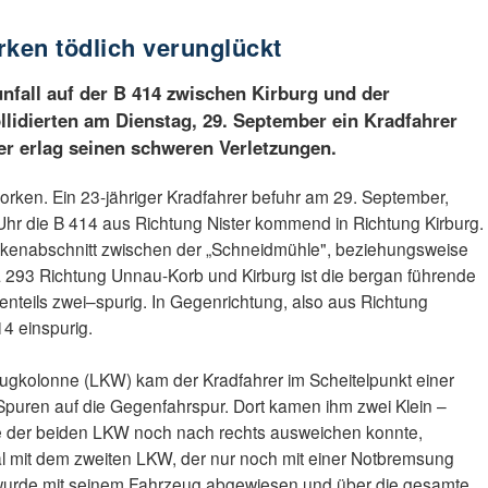
rken tödlich verunglückt
fall auf der B 414 zwischen Kirburg und der
lidierten am Dienstag, 29. September ein Kradfahrer
er erlag seinen schweren Verletzungen.
ken. Ein 23-jähriger Kradfahrer befuhr am 29. September,
hr die B 414 aus Richtung Nister kommend in Richtung Kirburg.
ckenabschnitt zwischen der „Schneidmühle", beziehungsweise
 293 Richtung Unnau-Korb und Kirburg ist die bergan führende
tenteils zwei–spurig. In Gegenrichtung, also aus Richtung
14 einspurig.
gkolonne (LKW) kam der Kradfahrer im Scheitelpunkt einer
Spuren auf die Gegenfahrspur. Dort kamen ihm zwei Klein –
 der beiden LKW noch nach rechts ausweichen konnte,
ntal mit dem zweiten LKW, der nur noch mit einer Notbremsung
 wurde mit seinem Fahrzeug abgewiesen und über die gesamte