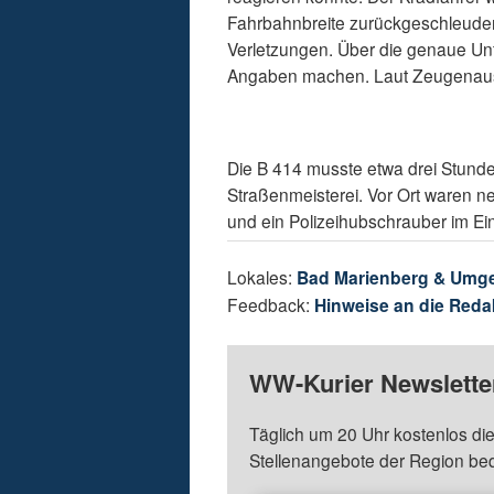
Fahrbahnbreite zurückgeschleudert
Verletzungen. Über die genaue Unf
Angaben machen. Laut Zeugenaussa
Die B 414 musste etwa drei Stunden
Straßenmeisterei. Vor Ort waren n
und ein Polizeihubschrauber im Ein
Lokales:
Bad Marienberg & Umg
Feedback:
Hinweise an die Reda
WW-Kurier Newsletter
Täglich um 20 Uhr kostenlos die
Stellenangebote der Region be