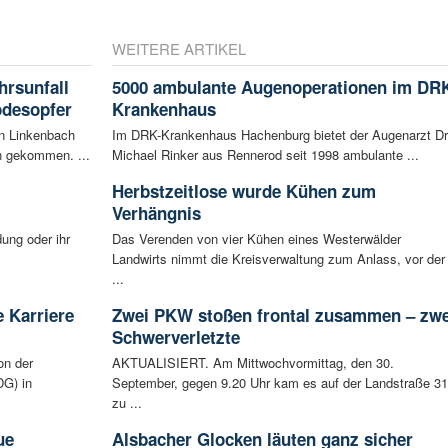
WEITERE ARTIKEL
rsunfall
5000 ambulante Augenoperationen im DR
odesopfer
Krankenhaus
en Linkenbach
Im DRK-Krankenhaus Hachenburg bietet der Augenarzt Dr
n gekommen. ...
Michael Rinker aus Rennerod seit 1998 ambulante ...
Herbstzeitlose wurde Kühen zum
Verhängnis
ung oder ihr
Das Verenden von vier Kühen eines Westerwälder
Landwirts nimmt die Kreisverwaltung zum Anlass, vor der
...
 Karriere
Zwei PKW stoßen frontal zusammen – zwe
Schwerverletzte
on der
AKTUALISIERT. Am Mittwochvormittag, den 30.
G) in
September, gegen 9.20 Uhr kam es auf der Landstraße 3
zu ...
ue
Alsbacher Glocken läuten ganz sicher