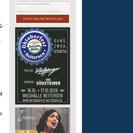
K-
.
i
18